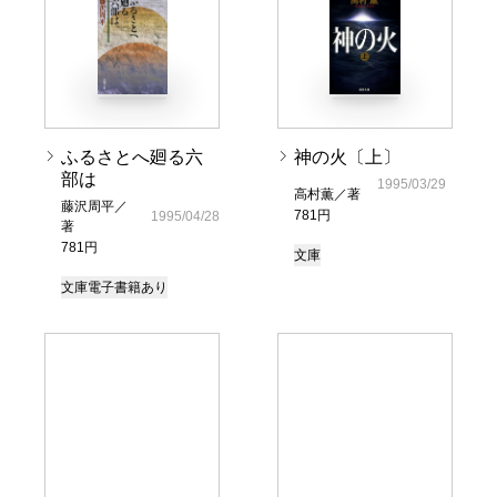
ふるさとへ廻る六
神の火〔上〕
部は
1995/03/29
高村薫／著
藤沢周平／
781円
1995/04/28
著
781円
文庫
文庫
電子書籍あり