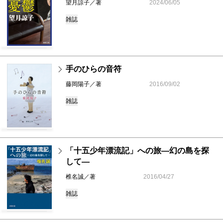
望月諒子／著
2024/06/05
雑誌
手のひらの音符
藤岡陽子／著
2016/09/02
雑誌
「十五少年漂流記」への旅―幻の島を探
して―
椎名誠／著
2016/04/27
雑誌