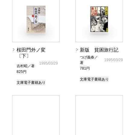
桜田門外ノ変
新版 貧困旅行記
〔下〕
つげ義春／
1995/03/29
著
1995/03/29
吉村昭／著
781円
825円
文庫
電子書籍あり
文庫
電子書籍あり