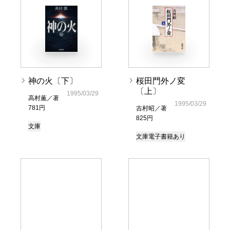
神の火〔下〕
桜田門外ノ変
〔上〕
1995/03/29
高村薫／著
1995/03/29
781円
吉村昭／著
825円
文庫
文庫
電子書籍あり