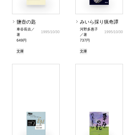
鹽壺の匙
みいら採り猟奇譚
車谷長吉／
河野多惠子
1995/10/30
1995/10/30
著
／著
649円
737円
文庫
文庫