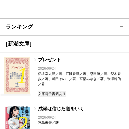
ランキング
[新潮文庫]
プレゼント
1
2026/06/24
伊坂幸太郎／著、江國香織／著、恩田陸／著、梨木香
歩／著、町田そのこ／著、宮部みゆき／著、米澤穂信
／著
文庫
電子書籍あり
成瀬は信じた道をいく
2
2026/06/24
宮島未奈／著