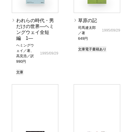
われらの時代・男
草原の記
だけの世界―ヘミ
司馬遼太郎
1995/09/29
ングウェイ全短
／著
編 1―
649円
ヘミングウ
文庫
電子書籍あり
ェイ／著、
1995/09/29
高見浩／訳
990円
文庫