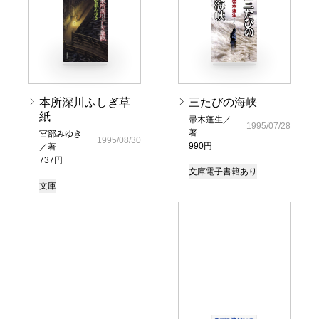
本所深川ふしぎ草
三たびの海峡
紙
帚木蓬生／
1995/07/28
著
宮部みゆき
1995/08/30
990円
／著
737円
文庫
電子書籍あり
文庫