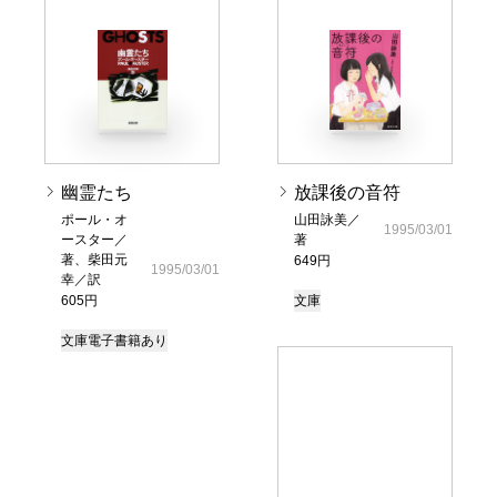
幽霊たち
放課後の音符
ポール・オ
山田詠美／
1995/03/01
ースター／
著
著、柴田元
649円
1995/03/01
幸／訳
605円
文庫
文庫
電子書籍あり