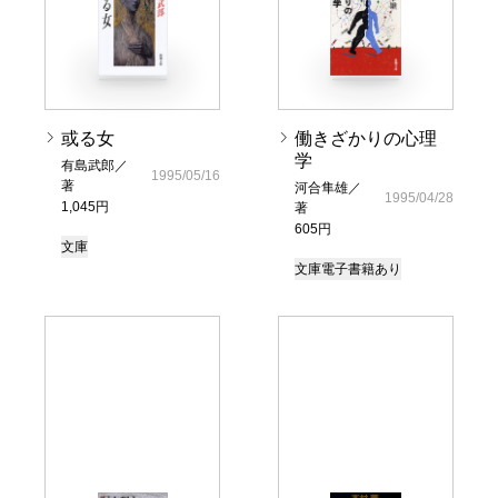
或る女
働きざかりの心理
学
有島武郎／
1995/05/16
著
河合隼雄／
1995/04/28
1,045円
著
605円
文庫
文庫
電子書籍あり