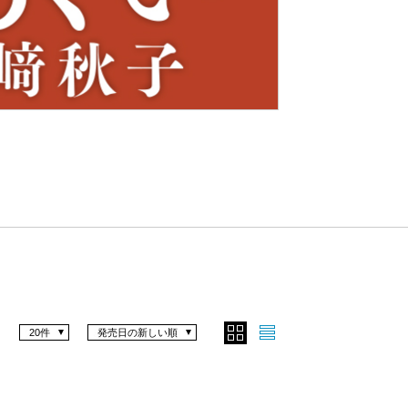
Nex
t
20件
発売日の新しい順