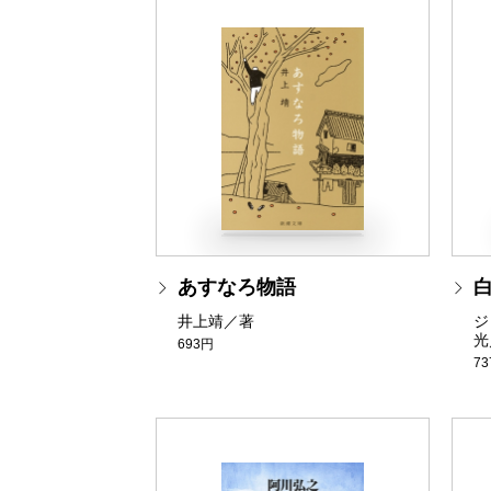
あすなろ物語
井上靖／著
ジ
光
693円
7