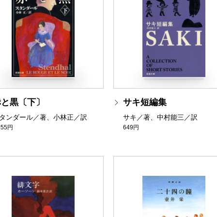
赤と黒〔下〕
サキ短編集
タンダール／著、小林正／訳
サキ／著、中村能三／訳
155円
649円