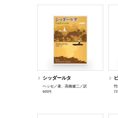
シッダールタ
ヘッセ／著、高橋健二／訳
竹
605円
7