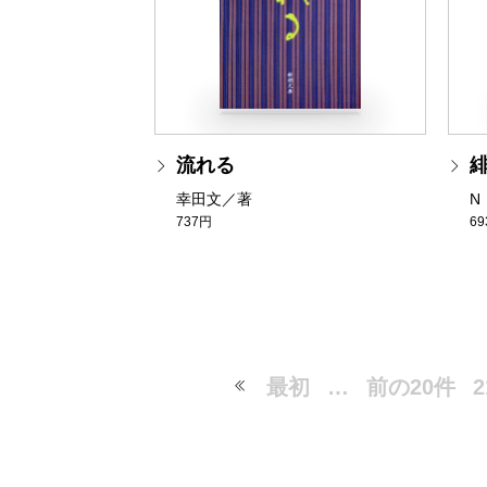
流れる
幸田文／著
N
737円
6
最初
…
前の20件
2