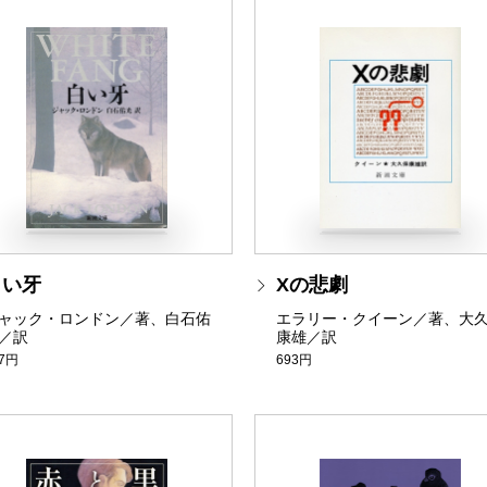
白い牙
Xの悲劇
ャック・ロンドン／著、白石佑
エラリー・クイーン／著、大
／訳
康雄／訳
37円
693円