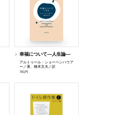
幸福について―人生論―
アルトゥール・ショーペンハウア
ー／著、橋本文夫／訳
781円