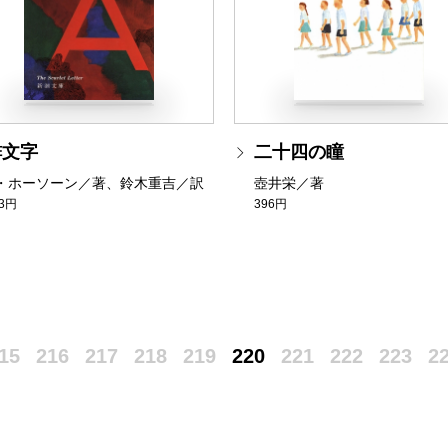
緋文字
二十四の瞳
・ホーソーン／著、鈴木重吉／訳
壺井栄／著
93円
396円
15
216
217
218
219
220
221
222
223
2