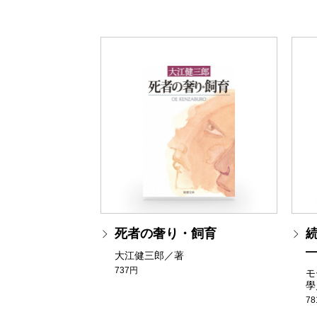
死者の奢り・飼育
続
大江健三郎／著
737円
モ
學
7