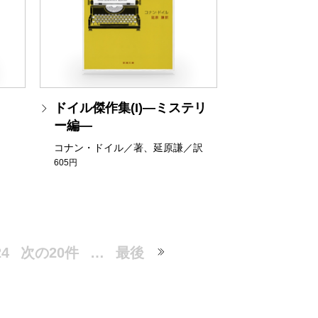
ドイル傑作集(I)―ミステリ
ー編―
コナン・ドイル／著、延原謙／訳
605円
24
次の20件
…
最後