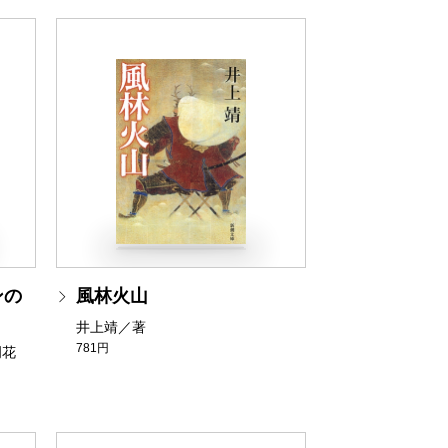
ンの
風林火山
井上靖／著
781円
岡花