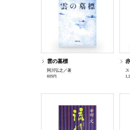
雲の墓標
阿川弘之／著
ス
605円
1,