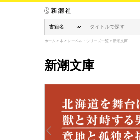
ホーム
>
本
>
レーベル・シリーズ一覧
>
新潮文庫
新潮文庫