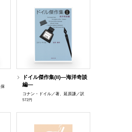
ドイル傑作集(II)―海洋奇談
編―
久保
コナン・ドイル／著、延原謙／訳
572円