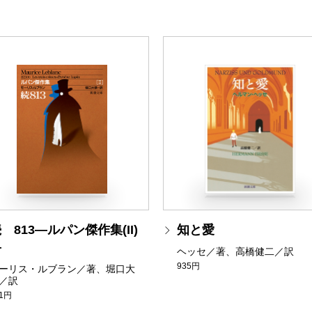
 813―ルパン傑作集(II)
知と愛
―
ヘッセ／著、高橋健二／訳
935円
ーリス・ルブラン／著、堀口大
／訳
81円