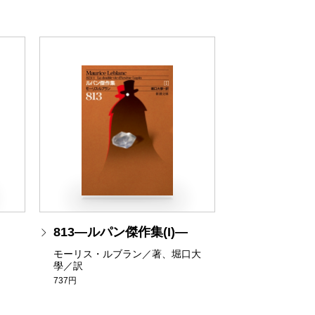
813―ルパン傑作集(I)―
モーリス・ルブラン／著、堀口大
學／訳
737円