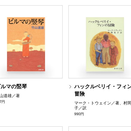
ビルマの竪琴
ハックルベリイ・フィ
冒険
山道雄／著
37円
マーク・トウェイン／著、村
子／訳
990円