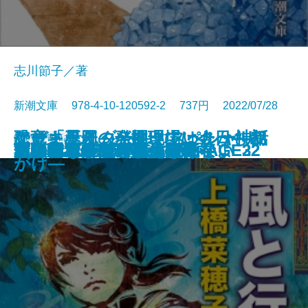
志川節子／著
新潮文庫 978-4-10-120592-2 737円 2022/07/28
アウトサイダー―クトゥルー神話
ケーキ王子の名推理(スペシャリ
なぜ「星図」が開いていたか―初
恐竜まみれ―発掘現場は今日も命
文庫
電子書籍あり
ギャンブラーが多すぎる
金春屋ゴメス 芥子の花
ロシアよ、我が名を記憶せよ
いまは、空しか見えない
すべて忘れてしまうから
文豪ナビ 松本清張
芽吹長屋仕合せ帖 日照雨
風と行く者―守り人外伝―
君がいないと小説は書けない
下駄の上の卵
次の電車が来るまえに
金春屋ゴメス
チュベローズで待ってる AGE22
チュベローズで待ってる AGE32
昆虫学者はやめられない
石川啄木
傑作選―
テ)6
期ミステリ傑作集―
がけ―