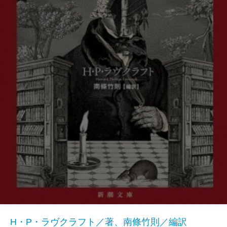
H・P・ラヴクラフト／著、南條竹則／編訳