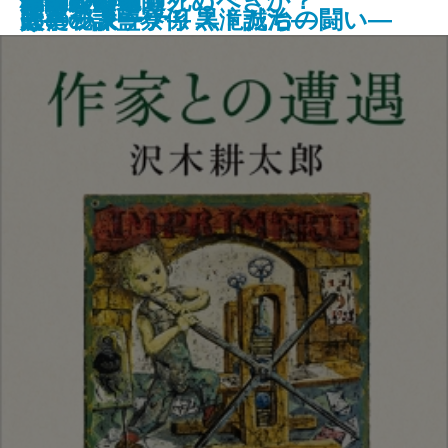
雪国
気狂いピエロ
八本目の槍
ノモレ
日本人はどう死ぬべきか？
作家との遭遇
ハレルヤ
古都
嵐吹く時も
幽世の薬剤師
肖像彫刻家
少年
格闘
けたジャーナリストたちの闘い―
い
郎―
せの秘訣―
人事一課監察係 黒滝誠治―
太宰の大ウソ―
碧―