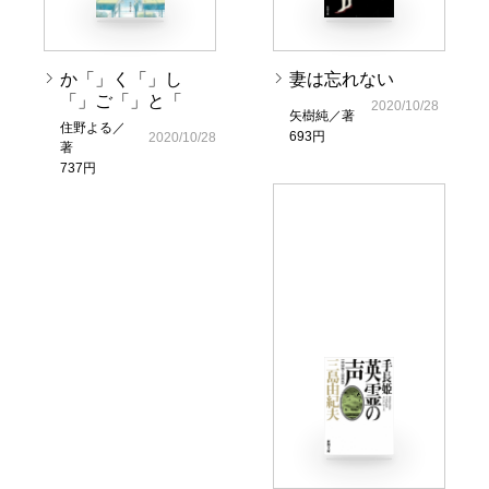
か「」く「」し
妻は忘れない
「」ご「」と「
2020/10/28
矢樹純／著
住野よる／
693円
2020/10/28
著
737円