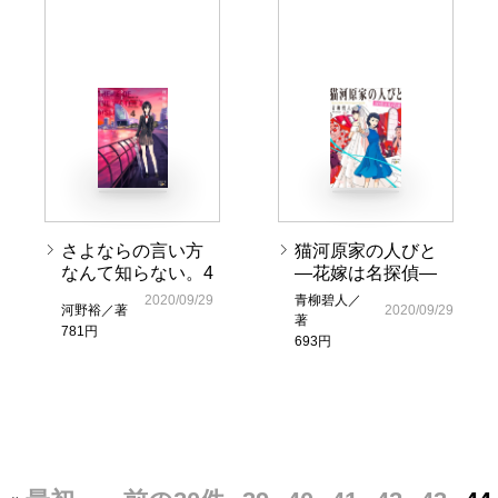
さよならの言い方
猫河原家の人びと
なんて知らない。4
―花嫁は名探偵―
2020/09/29
青柳碧人／
河野裕／著
2020/09/29
著
781円
693円