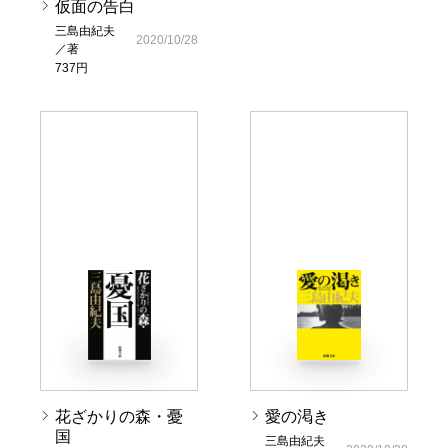
仮面の告白
三島由紀夫
2020/10/28
／著
737円
花ざかりの森・憂
愛の渇き
国
三島由紀夫