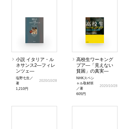
小説 イタリア・ル
高校生ワーキング
ネサンス2―フィレ
プア―「見えない
ンツェ―
貧困」の真実―
塩野七生／
NHKスペシ
2020/10/28
著
ャル取材班
2020/10/28
／著
1,210円
605円