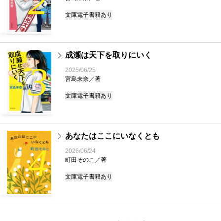
2
文庫
電子書籍あり
成瀬は天下を取りにいく
3
2025/06/25
宮島未奈／著
文庫
電子書籍あり
あなたはここにいなくとも
4
2026/06/24
町田そのこ／著
文庫
電子書籍あり