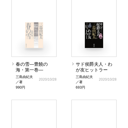
春の雪―豊饒の
サド侯爵夫人・わ
海・第一巻―
が友ヒットラー
三島由紀夫
三島由紀夫
2020/10/28
2020/10/28
／著
／著
990円
693円