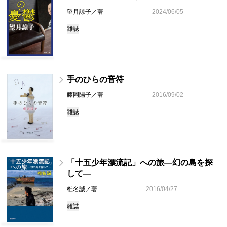
望月諒子／著
2024/06/05
雑誌
手のひらの音符
藤岡陽子／著
2016/09/02
雑誌
「十五少年漂流記」への旅―幻の島を探
して―
椎名誠／著
2016/04/27
雑誌