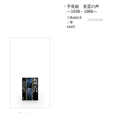
手長姫 英霊の声
―1938－1966―
三島由紀夫
2020/10/28
／著
649円