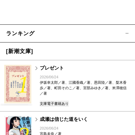
ランキング
[新潮文庫]
プレゼント
1
2026/06/24
伊坂幸太郎／著、江國香織／著、恩田陸／著、梨木香
歩／著、町田そのこ／著、宮部みゆき／著、米澤穂信
／著
文庫
電子書籍あり
成瀬は信じた道をいく
2026/06/24
宮島未奈／著