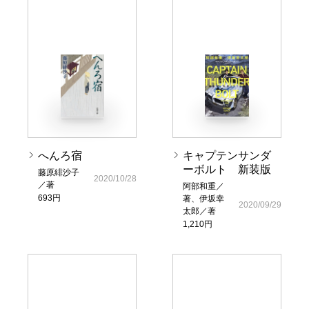
へんろ宿
キャプテンサンダ
ーボルト 新装版
藤原緋沙子
2020/10/28
／著
阿部和重／
693円
著、伊坂幸
2020/09/29
太郎／著
1,210円