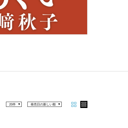
Nex
t
20件
発売日の新しい順