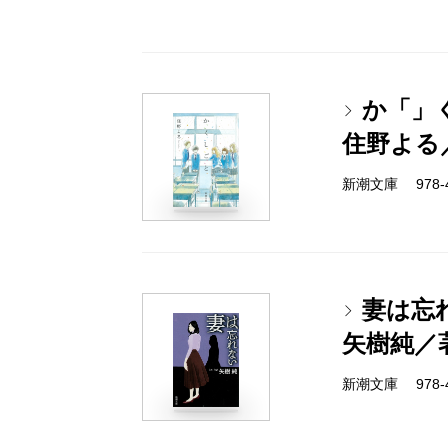
か「」
住野よる
新潮文庫 978-4-
妻は忘
矢樹純／
新潮文庫 978-4-