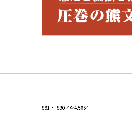
Pre
v
861 〜 880／全4,565件