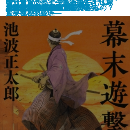
暗号通貨クライシス―BUG 広域
やってよかった東京五輪―オリン
宮沢賢治の真実―修羅を生きた詩
鬼門の将軍 平将門
大いなる遺産〔上〕
大いなる遺産〔下〕
あなたはここで、息ができるの？
#チャンネル登録してください
みすゞと雅輔
ただしくないひと、桜井さん
消人屋敷の殺人
女副署長
パーマネント神喜劇
幕末遊撃隊
城をひとつ―戦国北条奇略伝―
息子と狩猟に
文豪ナビ 池波正太郎
トリガー―国家認定殺人者―
球道恋々
漂流
警察極秘捜査班―
ピック熱1964―
人―