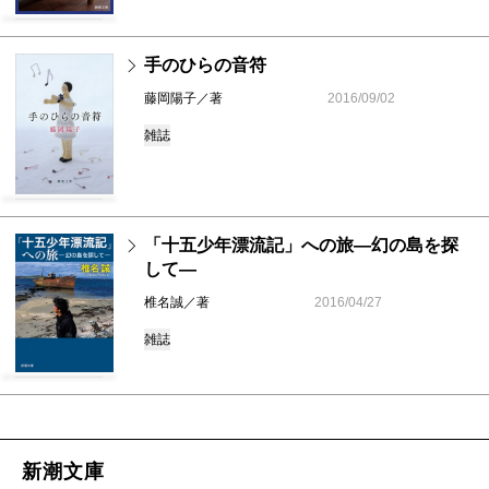
手のひらの音符
藤岡陽子／著
2016/09/02
雑誌
「十五少年漂流記」への旅―幻の島を探
して―
椎名誠／著
2016/04/27
雑誌
新潮文庫