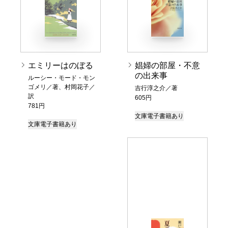
エミリーはのぼる
娼婦の部屋・不意
の出来事
ルーシー・モード・モン
ゴメリ／著、村岡花子／
吉行淳之介／著
訳
605円
781円
文庫
電子書籍あり
文庫
電子書籍あり