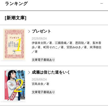
ランキング
[新潮文庫]
プレゼント
1
2026/06/24
伊坂幸太郎／著、江國香織／著、恩田陸／著、梨木香
歩／著、町田そのこ／著、宮部みゆき／著、米澤穂信
／著
文庫
電子書籍あり
成瀬は信じた道をいく
2
2026/06/24
宮島未奈／著
文庫
電子書籍あり