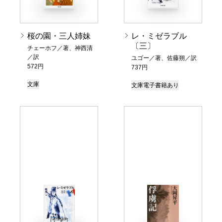
桜の園・三人姉妹
レ・ミゼラブル
〔三〕
チェーホフ／著、神西清
／訳
ユゴー／著、佐藤朔／訳
572円
737円
文庫
文庫
電子書籍あり