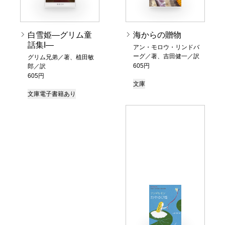
白雪姫―グリム童
海からの贈物
話集I―
アン・モロウ・リンドバ
ーグ／著、吉田健一／訳
グリム兄弟／著、植田敏
605円
郎／訳
605円
文庫
文庫
電子書籍あり