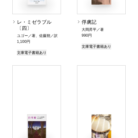
レ・ミゼラブル
俘虜記
〔四〕
大岡昇平／著
990円
ユゴー／著、佐藤朔／訳
1,100円
文庫
電子書籍あり
文庫
電子書籍あり