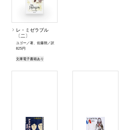
レ・ミゼラブル
〔二〕
ユゴー／著、佐藤朔／訳
825円
文庫
電子書籍あり