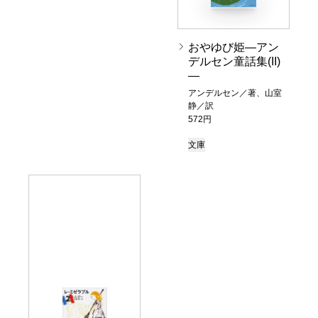
おやゆび姫―アン
デルセン童話集(II)
―
アンデルセン／著、山室
静／訳
572円
文庫