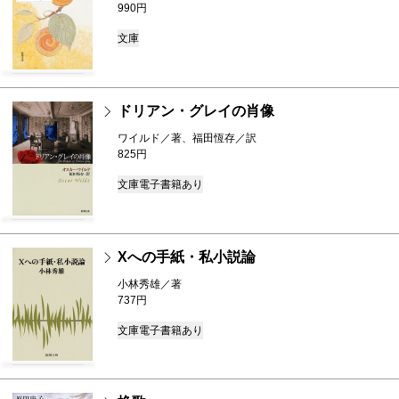
990円
文庫
ドリアン・グレイの肖像
ワイルド／著、福田恆存／訳
825円
文庫
電子書籍あり
Xへの手紙・私小説論
小林秀雄／著
737円
文庫
電子書籍あり