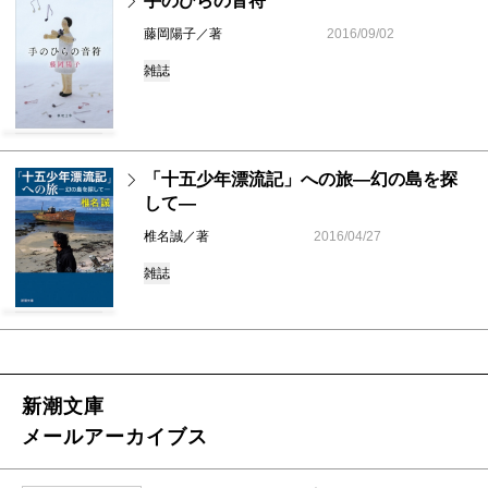
手のひらの音符
藤岡陽子／著
2016/09/02
雑誌
「十五少年漂流記」への旅―幻の島を探
して―
椎名誠／著
2016/04/27
雑誌
新潮文庫
メールアーカイブス