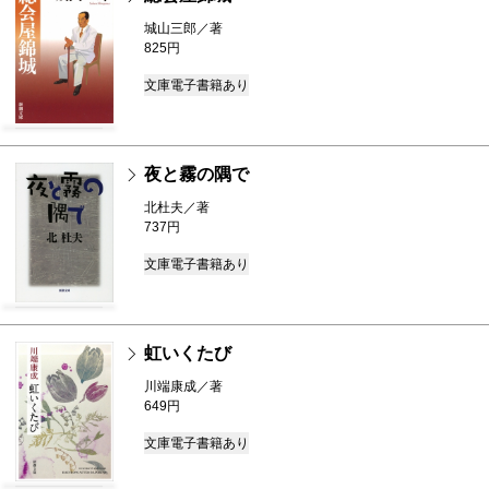
城山三郎／著
825円
文庫
電子書籍あり
夜と霧の隅で
北杜夫／著
737円
文庫
電子書籍あり
虹いくたび
川端康成／著
649円
文庫
電子書籍あり