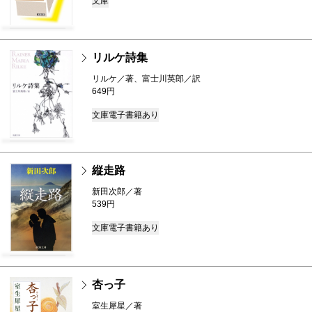
文庫
リルケ詩集
リルケ／著、富士川英郎／訳
649円
文庫
電子書籍あり
縦走路
新田次郎／著
539円
文庫
電子書籍あり
杏っ子
室生犀星／著