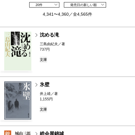
20件
発売日の新しい順
4,341〜4,360／全4,565件
沈める滝
三島由紀夫／著
737円
文庫
氷壁
井上靖／著
1,155円
文庫
総会屋錦城