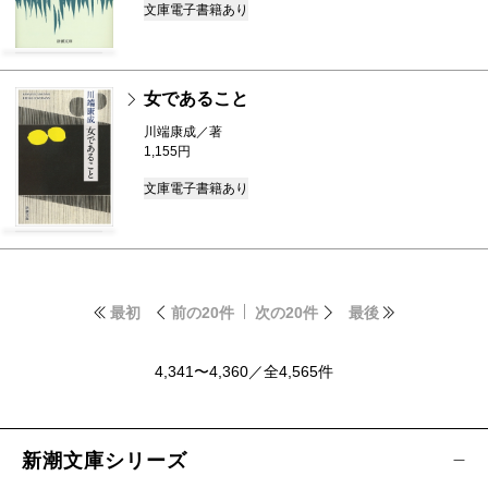
文庫
電子書籍あり
女であること
川端康成／著
1,155円
文庫
電子書籍あり
最初
前の20件
次の20件
最後
4,341〜4,360／全4,565件
新潮文庫シリーズ