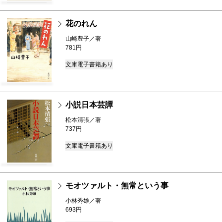
花のれん
山崎豊子／著
781円
文庫
電子書籍あり
小説日本芸譚
松本清張／著
737円
文庫
電子書籍あり
モオツァルト・無常という事
小林秀雄／著
693円