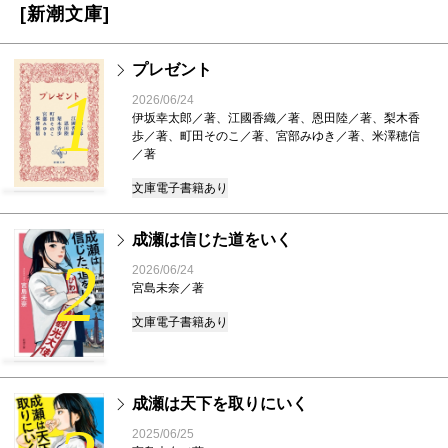
[新潮文庫]
プレゼント
1
2026/06/24
伊坂幸太郎／著、江國香織／著、恩田陸／著、梨木香
歩／著、町田そのこ／著、宮部みゆき／著、米澤穂信
／著
文庫
電子書籍あり
成瀬は信じた道をいく
2
2026/06/24
宮島未奈／著
文庫
電子書籍あり
成瀬は天下を取りにいく
2025/06/25