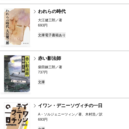
われらの時代
大江健三郎／著
693円
文庫
電子書籍あり
赤い影法師
柴田錬三郎／著
737円
文庫
イワン・デニーソヴィチの一日
A・ソルジェニーツィン／著、木村浩／訳
693円