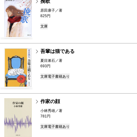
挽歌
原田康子／著
825円
文庫
吾輩は猫である
夏目漱石／著
693円
文庫
電子書籍あり
作家の顔
小林秀雄／著
781円
文庫
電子書籍あり