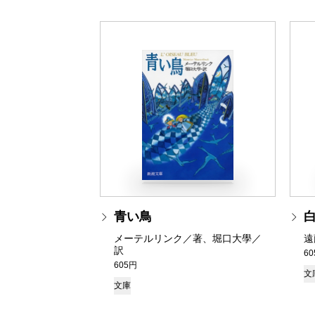
青い鳥
メーテルリンク／著、堀口大學／
遠
訳
6
605円
文
文庫