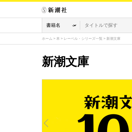
ホーム
>
本
>
レーベル・シリーズ一覧
>
新潮文庫
新潮文庫