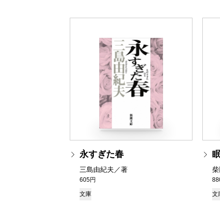
永すぎた春
三島由紀夫／著
柴
605円
8
文庫
文