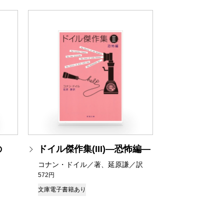
の
ドイル傑作集(III)―恐怖編―
コナン・ドイル／著、延原謙／訳
572円
文庫
電子書籍あり