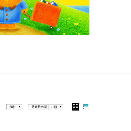
Nex
t
20件
発売日の新しい順