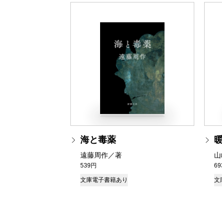
海と毒薬
遠藤周作／著
山
539円
6
文庫
電子書籍あり
文