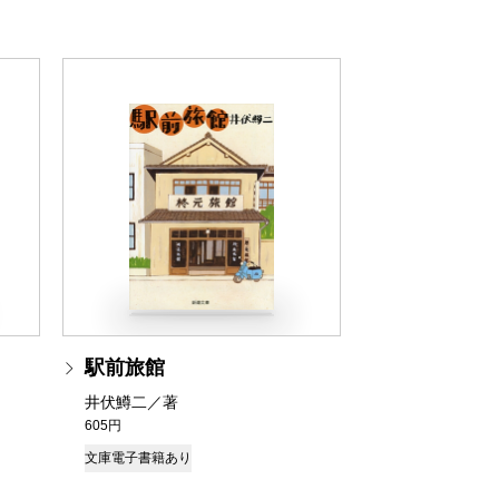
駅前旅館
井伏鱒二／著
605円
文庫
電子書籍あり