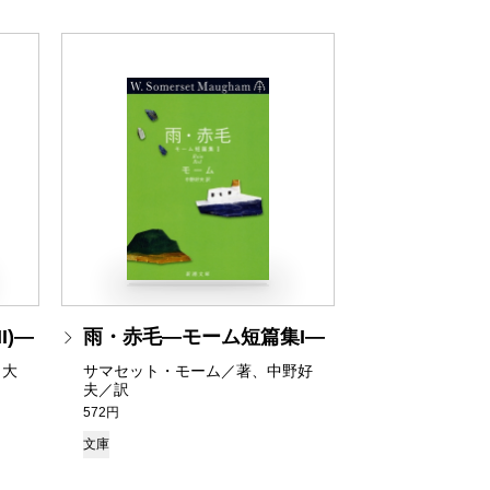
I)―
雨・赤毛―モーム短篇集I―
口大
サマセット・モーム／著、中野好
夫／訳
572円
文庫