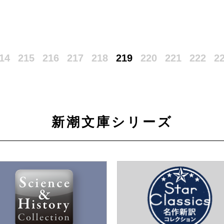
14
215
216
217
218
219
220
221
222
2
新潮文庫シリーズ