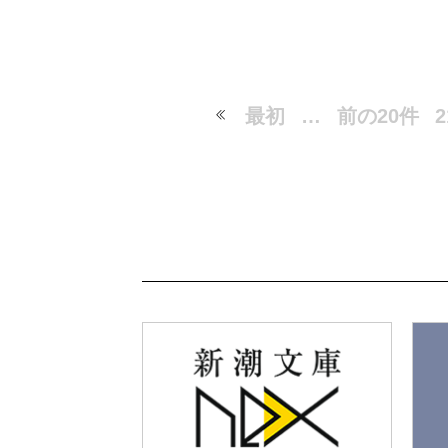
最初
…
前の20件
2