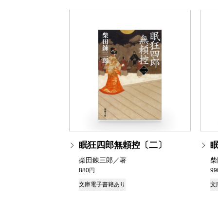
眠狂四郎無頼控〔二〕
柴田錬三郎／著
柴
880円
9
文庫
電子書籍あり
文