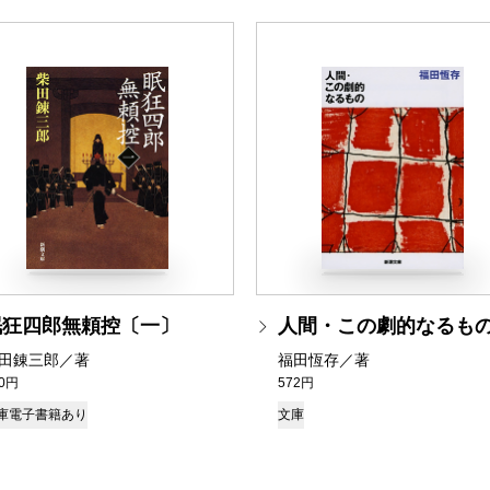
眠狂四郎無頼控〔一〕
人間・この劇的なるも
田錬三郎／著
福田恆存／著
90円
572円
庫
電子書籍あり
文庫