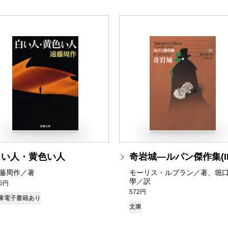
白い人・黄色い人
奇岩城―ルパン傑作集(II
藤周作／著
モーリス・ルブラン／著、堀
學／訳
05円
572円
庫
電子書籍あり
文庫