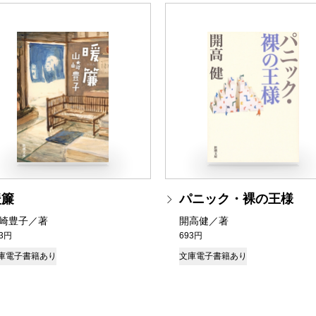
暖簾
パニック・裸の王様
崎豊子／著
開高健／著
93円
693円
庫
電子書籍あり
文庫
電子書籍あり