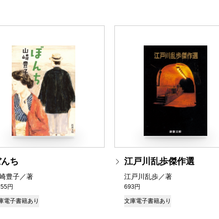
ぼんち
江戸川乱歩傑作選
崎豊子／著
江戸川乱歩／著
155円
693円
庫
電子書籍あり
文庫
電子書籍あり