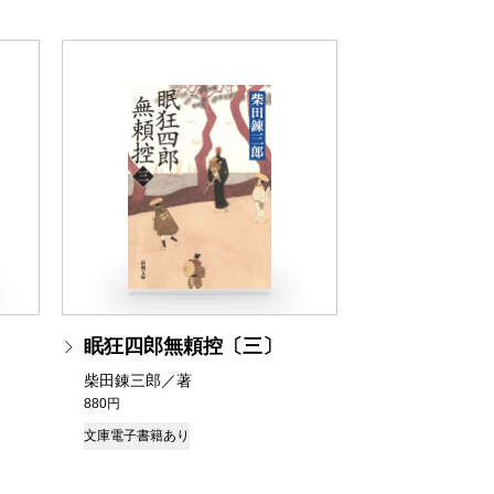
眠狂四郎無頼控〔三〕
柴田錬三郎／著
880円
文庫
電子書籍あり