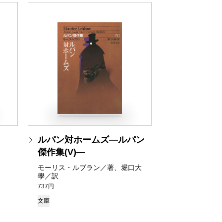
ルパン対ホームズ―ルパン
傑作集(V)―
モーリス・ルブラン／著、堀口大
學／訳
737円
文庫