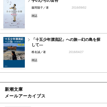
手のひらの音符
藤岡陽子／著
2016/09/02
雑誌
「十五少年漂流記」への旅―幻の島を探
して―
椎名誠／著
2016/04/27
雑誌
新潮文庫
メールアーカイブス