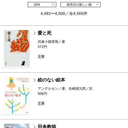
20件
発売日の新しい順
4,481〜4,500／全4,565件
愛と死
武者小路実篤／著
572円
文庫
絵のない絵本
アンデルセン／著、矢崎源九郎／訳
506円
文庫
田舎教師