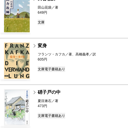
田山花袋／著
649円
文庫
変身
フランツ・カフカ／著、高橋義孝／訳
605円
文庫
電子書籍あり
硝子戸の中
夏目漱石／著
473円
文庫
電子書籍あり