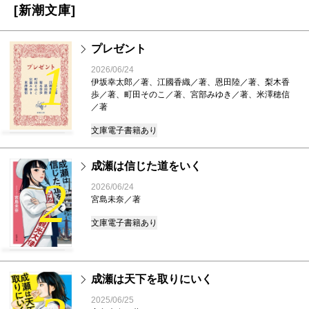
[新潮文庫]
プレゼント
1
2026/06/24
伊坂幸太郎／著、江國香織／著、恩田陸／著、梨木香
歩／著、町田そのこ／著、宮部みゆき／著、米澤穂信
／著
文庫
電子書籍あり
成瀬は信じた道をいく
2
2026/06/24
宮島未奈／著
文庫
電子書籍あり
成瀬は天下を取りにいく
2025/06/25