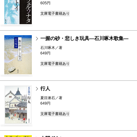
605円
文庫
電子書籍あり
一握の砂・悲しき玩具―石川啄木歌集―
石川啄木／著
649円
文庫
電子書籍あり
行人
夏目漱石／著
649円
文庫
電子書籍あり