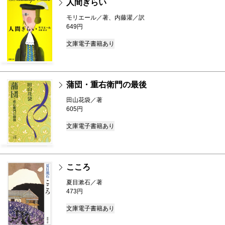
人間ぎらい
モリエール／著、内藤濯／訳
649円
文庫
電子書籍あり
蒲団・重右衛門の最後
田山花袋／著
605円
文庫
電子書籍あり
こころ
夏目漱石／著
473円
文庫
電子書籍あり