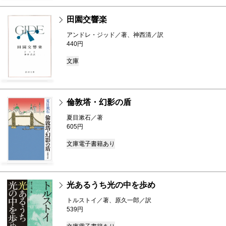
田園交響楽
アンドレ・ジッド／著、神西清／訳
440円
文庫
倫敦塔・幻影の盾
夏目漱石／著
605円
文庫
電子書籍あり
光あるうち光の中を歩め
トルストイ／著、原久一郎／訳
539円