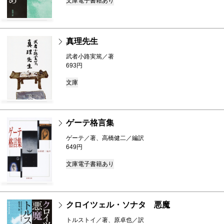
文庫
電子書籍あり
真理先生
武者小路実篤／著
693円
文庫
ゲーテ格言集
ゲーテ／著、高橋健二／編訳
649円
文庫
電子書籍あり
クロイツェル・ソナタ 悪魔
トルストイ／著、原卓也／訳