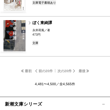
文庫
電子書籍あり
ぼく東綺譚
永井荷風／著
473円
文庫
最初
前の20件
次の20件
最後
4,481〜4,500／全4,565件
新潮文庫シリーズ