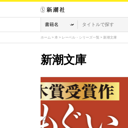
ホーム
>
本
>
レーベル・シリーズ一覧
>
新潮文庫
新潮文庫