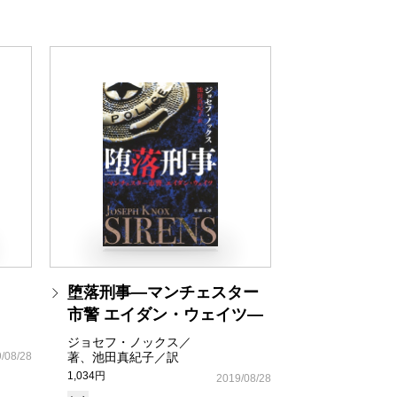
堕落刑事―マンチェスター
市警 エイダン・ウェイツ―
ジョセフ・ノックス／
/08/28
著、池田真紀子／訳
1,034円
2019/08/28