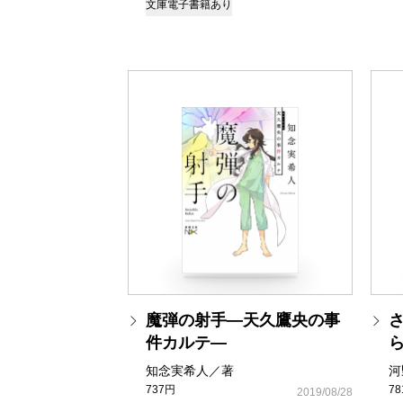
文庫
電子書籍あり
魔弾の射手―天久鷹央の事
件カルテ―
知念実希人／著
河
737円
7
2019/08/28