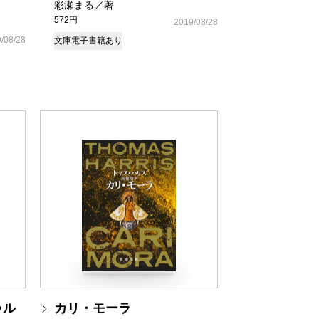
彩瀬まる／著
572円
2019/08/28
/08/28
文庫
電子書籍あり
ゥル
カリ・モーラ