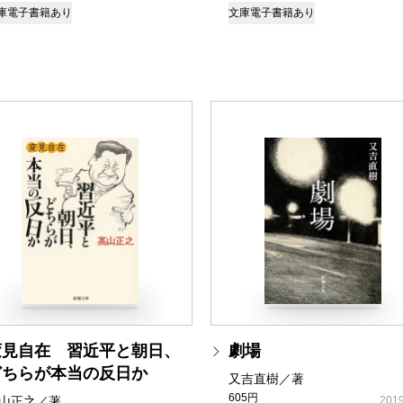
庫
電子書籍あり
文庫
電子書籍あり
変見自在 習近平と朝日、
劇場
どちらが本当の反日か
又吉直樹／著
605円
山正之／著
2019