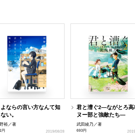
さよならの言い方なんて知
君と漕ぐ2―ながとろ高
らない。
ヌー部と強敵たち―
野裕／著
武田綾乃／著
81円
693円
2019/08/28
2019