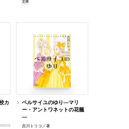
文庫
校カ
ベルサイユのゆり―マリ
ー・アントワネットの花籠
―
/08/28
吉川トリコ／著