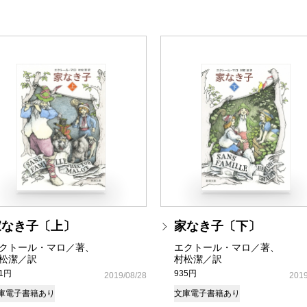
家なき子〔上〕
家なき子〔下〕
クトール・マロ／著、
エクトール・マロ／著、
松潔／訳
村松潔／訳
81円
935円
2019/08/28
2019
庫
電子書籍あり
文庫
電子書籍あり