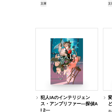
文庫
文
犯人IAのインテリジェン
ス・アンプリファー―探偵A
I 2―
高