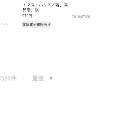
トマス・ハリス／著、高
見浩／訳
979円
2019/07/26
/07/26
文庫
電子書籍あり
の20件
…
最後