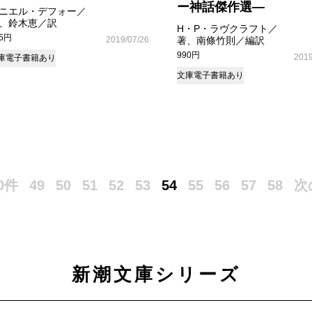
ー神話傑作選―
ニエル・デフォー／
、鈴木恵／訳
H・P・ラヴクラフト／
35円
2019/07/26
著、南條竹則／編訳
990円
2019
庫
電子書籍あり
文庫
電子書籍あり
0件
49
50
51
52
53
54
55
56
57
58
次
新潮文庫シリーズ