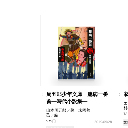
周五郎少年文庫 臆病一番
首―時代小説集―
エ
村
山本周五郎／著、末國善
7
己／編
979円
2019/09/28
文