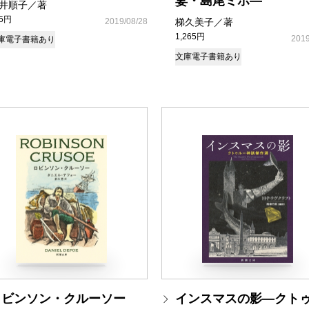
妻・島尾ミホ―
井順子／著
05円
2019/08/28
梯久美子／著
1,265円
2019
庫
電子書籍あり
文庫
電子書籍あり
ロビンソン・クルーソー
インスマスの影―クト