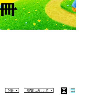
Nex
t
20件
発売日の新しい順