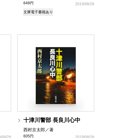
649円
2019/08/28
文庫
電子書籍あり
十津川警部 長良川心中
西村京太郎／著
605円
/08/28
2019/08/28