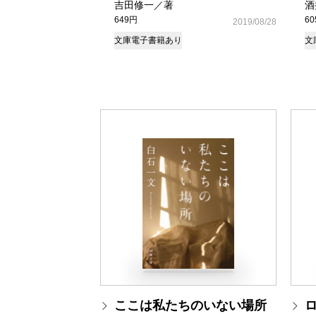
吉田修一／著
酒
649円
6
2019/08/28
文庫
電子書籍あり
文
ここは私たちのいない場所