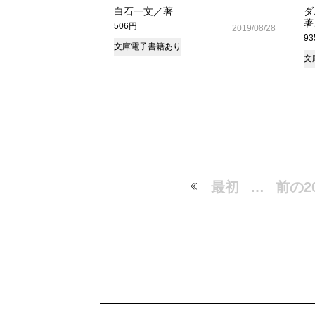
白石一文／著
ダ
著
506円
2019/08/28
9
文庫
電子書籍あり
文
最初
…
前の2