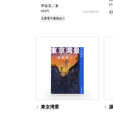
5
早坂吝／著
693円
2019/08/28
文
文庫
電子書籍あり
東京湾景