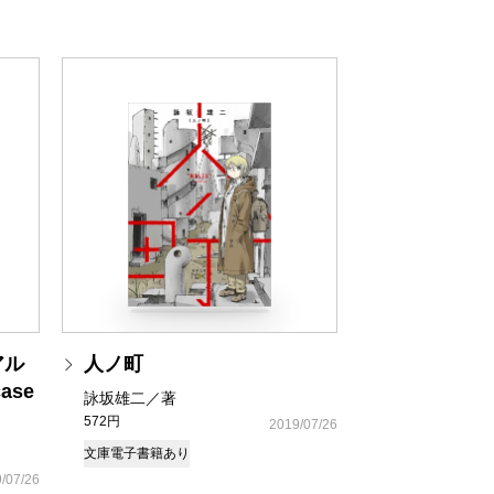
アル
人ノ町
ase
詠坂雄二／著
572円
2019/07/26
文庫
電子書籍あり
/07/26