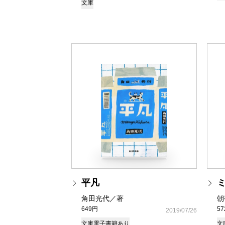
文庫
平凡
角田光代／著
朝
649円
5
2019/07/26
文庫
電子書籍あり
文