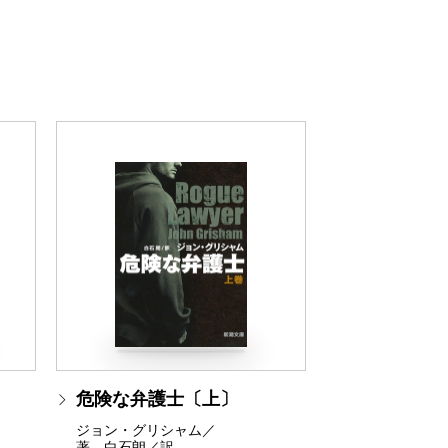
危険な弁護士〔上〕
ジョン・グリシャム／
著、白石朗／訳