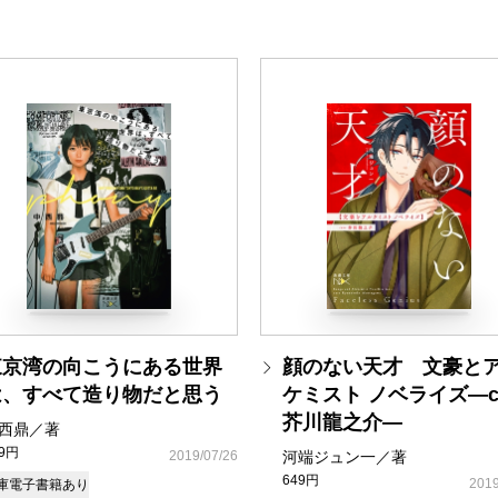
東京湾の向こうにある世界
顔のない天才 文豪と
は、すべて造り物だと思う
ケミスト ノベライズ―c
芥川龍之介―
西鼎／著
49円
2019/07/26
河端ジュン一／著
649円
2019
庫
電子書籍あり