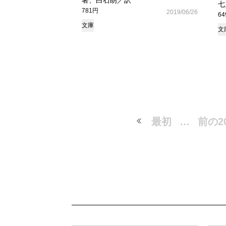
著、白石朗／訳
七
781円
2019/06/26
6
文庫
文
最初
…
前の2