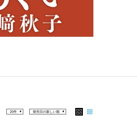
Nex
t
20件
発売日の新しい順