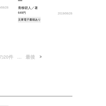
―
/06/26
青柳碧人／著
649円
2019/06/26
文庫
電子書籍あり
の20件
…
最後