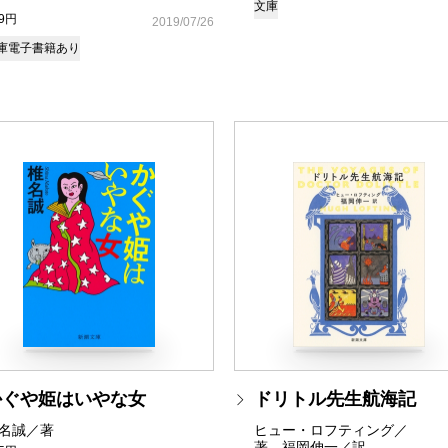
文庫
39円
2019/07/26
庫
電子書籍あり
かぐや姫はいやな女
ドリトル先生航海記
名誠／著
ヒュー・ロフティング／
著、福岡伸一／訳