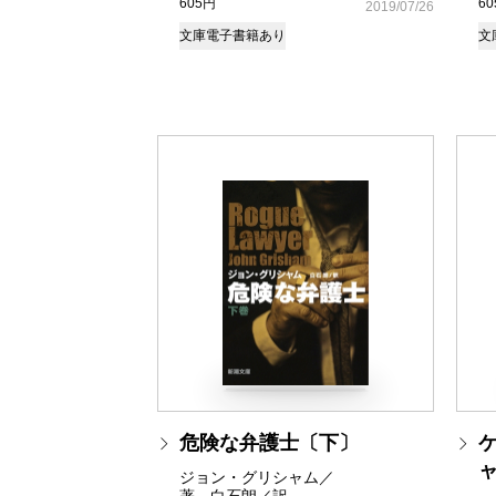
605円
6
2019/07/26
文庫
電子書籍あり
文
危険な弁護士〔下〕
ャ
ジョン・グリシャム／