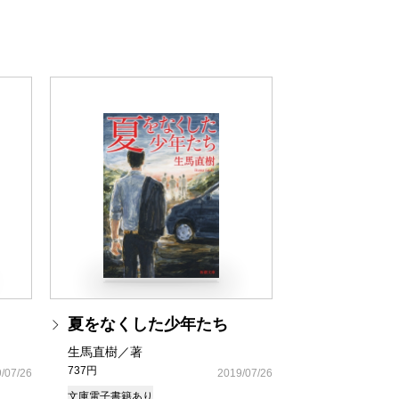
夏をなくした少年たち
生馬直樹／著
737円
/07/26
2019/07/26
文庫
電子書籍あり