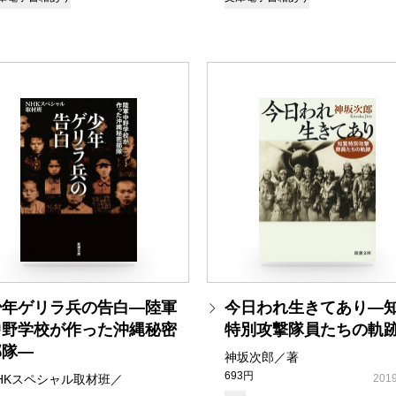
少年ゲリラ兵の告白―陸軍
今日われ生きてあり―
中野学校が作った沖縄秘密
特別攻撃隊員たちの軌
部隊―
神坂次郎／著
693円
HKスペシャル取材班／
2019