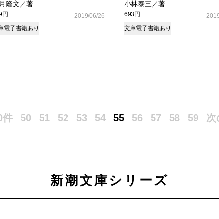
月隆文／著
小林泰三／著
49円
693円
2019/06/26
2019
庫
電子書籍あり
文庫
電子書籍あり
0件
50
51
52
53
54
55
56
57
58
59
次
新潮文庫シリーズ