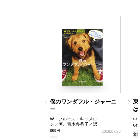
僕のワンダフル・ジャーニ
ー
W・ブルース・キャメロ
中
ン／著、青木多香子／訳
6
869円
2019/07/26
文