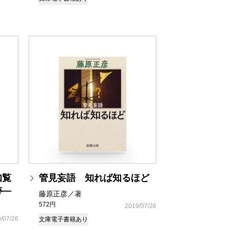
知覧
管見妄語 知れば知るほど
跡―
藤原正彦／著
572円
2019/07/26
/07/26
文庫
電子書籍あり