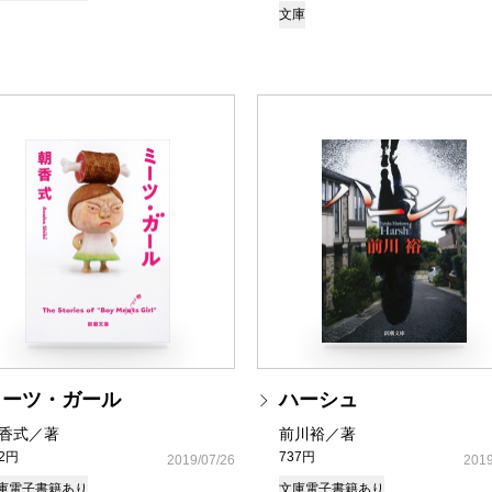
文庫
ミーツ・ガール
ハーシュ
香式／著
前川裕／著
72円
737円
2019/07/26
2019
庫
電子書籍あり
文庫
電子書籍あり