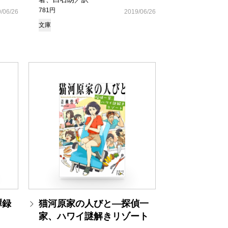
781円
/06/26
2019/06/26
文庫
譚録
猫河原家の人びと―探偵一
家、ハワイ謎解きリゾート