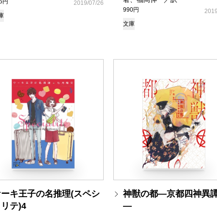
05円
2019/07/26
990円
2019
庫
文庫
ケーキ王子の名推理(スペシ
神獣の都―京都四神異
リテ)4
―