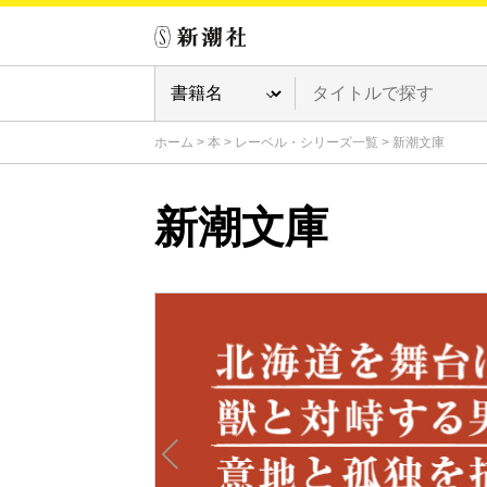
ホーム
>
本
>
レーベル・シリーズ一覧
>
新潮文庫
新潮文庫