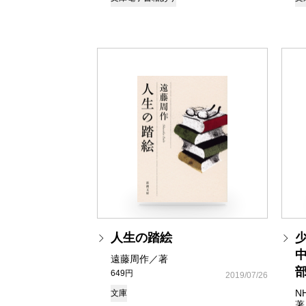
人生の踏絵
遠藤周作／著
649円
2019/07/26
N
文庫
著