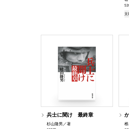
5
文
兵士に聞け 最終章
杉山隆男／著
椎