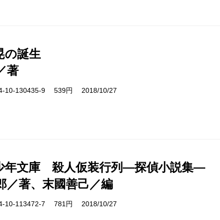
晃の誕生
／著
10-130435-9 539円 2018/10/27
少年文庫 殺人仮装行列―探偵小説集―
郎／著、末國善己／編
10-113472-7 781円 2018/10/27