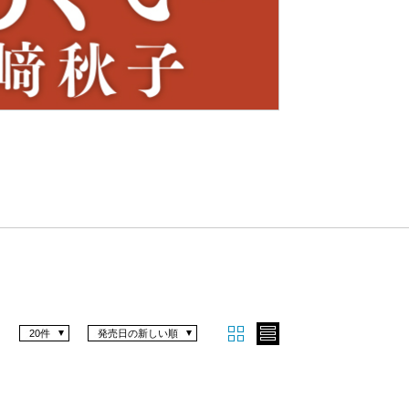
Nex
t
20件
発売日の新しい順