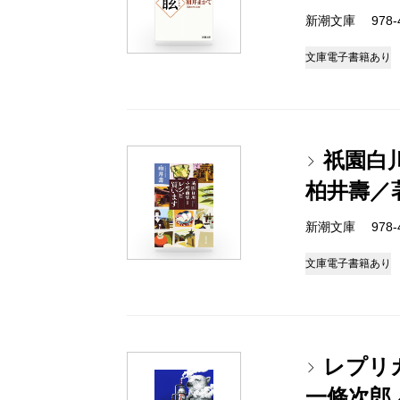
新潮文庫 978-4-
文庫
電子書籍あり
祇園白
柏井壽／
新潮文庫 978-4-
文庫
電子書籍あり
レプリ
一條次郎