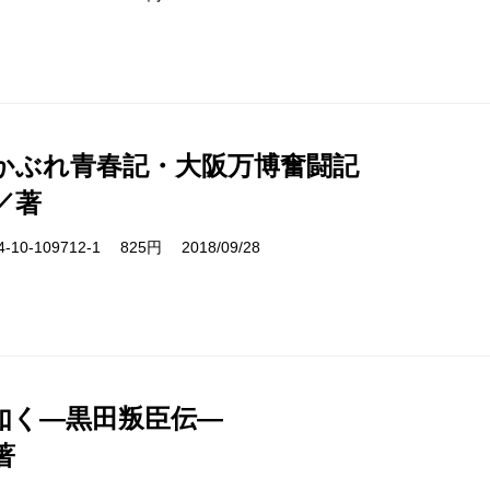
かぶれ青春記・大阪万博奮闘記
／著
10-109712-1 825円 2018/09/28
如く―黒田叛臣伝―
著