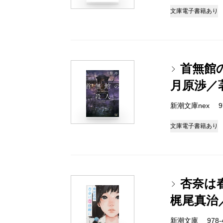
文庫
電子書籍あり
首無館
月原渉／
新潮文庫nex 978
文庫
電子書籍あり
杏奈は
梶尾真治
新潮文庫 978-4-