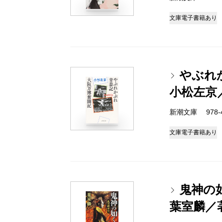
文庫
電子書籍あり
やぶれ
小松左京
新潮文庫 978-4-
文庫
電子書籍あり
鬼神の
葉室麟／