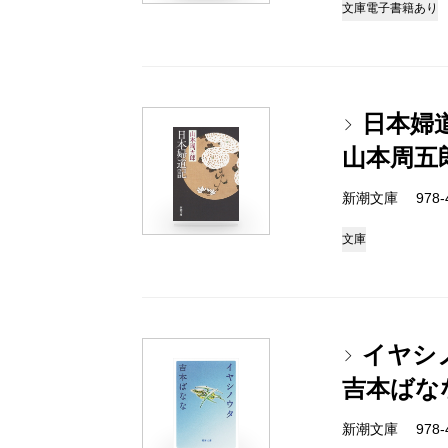
文庫
電子書籍あり
日本婦
山本周五
新潮文庫 978-4-
文庫
イヤシ
吉本ばな
新潮文庫 978-4-