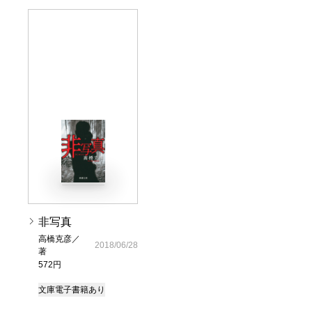
非写真
高橋克彦／
2018/06/28
著
572円
文庫
電子書籍あり