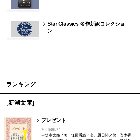
Star Classics 名作新訳コレクショ
ン
ランキング
[新潮文庫]
プレゼント
1
2026/06/24
伊坂幸太郎／著、江國香織／著、恩田陸／著、梨木香