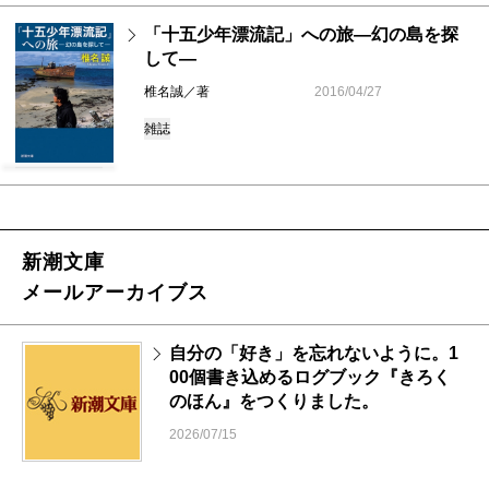
「十五少年漂流記」への旅―幻の島を探
して―
椎名誠／著
2016/04/27
雑誌
新潮文庫
メールアーカイブス
自分の「好き」を忘れないように。1
00個書き込めるログブック『きろく
のほん』をつくりました。
2026/07/15