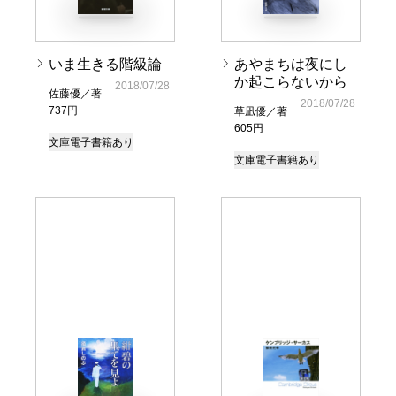
いま生きる階級論
あやまちは夜にし
か起こらないから
2018/07/28
佐藤優／著
2018/07/28
737円
草凪優／著
605円
文庫
電子書籍あり
文庫
電子書籍あり