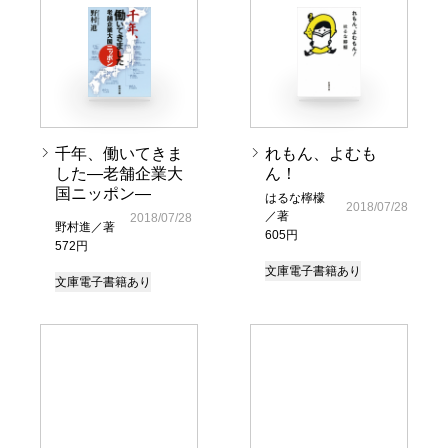
千年、働いてきま
れもん、よむも
した―老舗企業大
ん！
国ニッポン―
はるな檸檬
2018/07/28
／著
2018/07/28
野村進／著
605円
572円
文庫
電子書籍あり
文庫
電子書籍あり