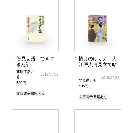
管見妄語 できす
情けのゆくえ―大
ぎた話
江戸人情見立て帖
―
藤原正彦／
2018/07/28
著
2018/07/28
早見俊／著
539円
605円
文庫
電子書籍あり
文庫
電子書籍あり