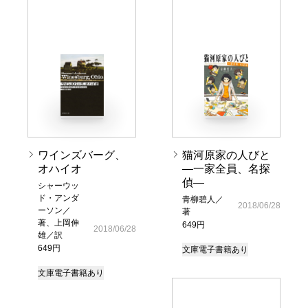
ワインズバーグ、
猫河原家の人びと
オハイオ
―一家全員、名探
偵―
シャーウッ
ド・アンダ
青柳碧人／
2018/06/28
ーソン／
著
著、上岡伸
649円
2018/06/28
雄／訳
649円
文庫
電子書籍あり
文庫
電子書籍あり