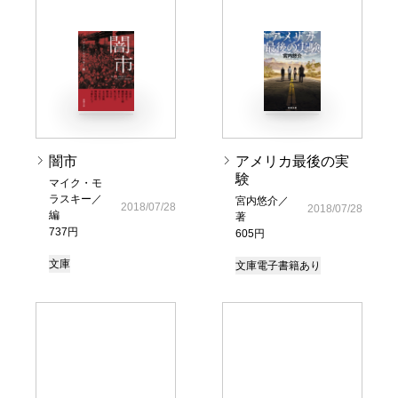
闇市
アメリカ最後の実
験
マイク・モ
ラスキー／
宮内悠介／
2018/07/28
2018/07/28
編
著
737円
605円
文庫
文庫
電子書籍あり