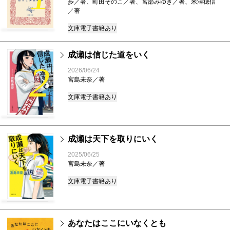
歩／著、町田そのこ／著、宮部みゆき／著、米澤穂信
／著
文庫
電子書籍あり
成瀬は信じた道をいく
2
2026/06/24
宮島未奈／著
文庫
電子書籍あり
成瀬は天下を取りにいく
3
2025/06/25
宮島未奈／著
文庫
電子書籍あり
あなたはここにいなくとも