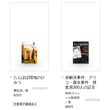
たんぽぽ団地のひ
未解決事件 グリ
みつ
コ・森永事件 捜
査員300人の証言
2018/06/28
重松清／著
NHKスペシ
825円
ャル取材班
2018/06/28
／著
文庫
電子書籍あり
880円