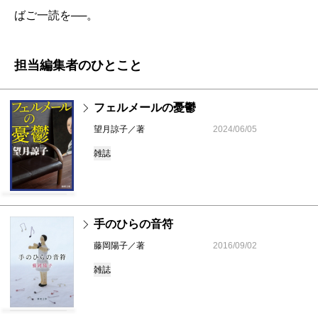
ばご一読を──。
担当編集者のひとこと
フェルメールの憂鬱
望月諒子／著
2024/06/05
雑誌
手のひらの音符
藤岡陽子／著
2016/09/02
雑誌