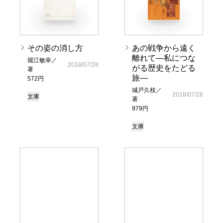
その姿の消し方
あの戦争から遠く
離れて―私につな
堀江敏幸／
2018/07/28
がる歴史をたどる
著
旅―
572円
城戸久枝／
2018/07/28
文庫
著
979円
文庫