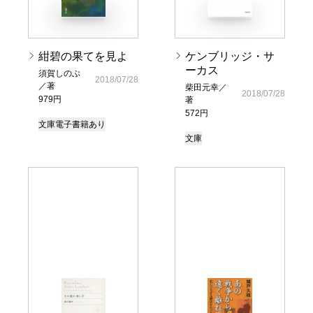
紺碧の果てを見よ
ケンブリッジ・サ
ーカス
須賀しのぶ
2018/07/28
／著
柴田元幸／
2018/07/28
979円
著
572円
文庫
電子書籍あり
文庫