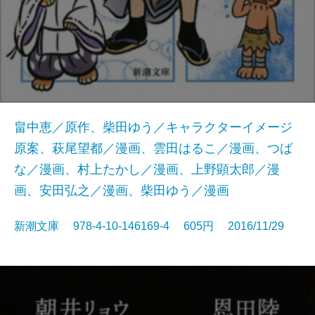
畠中恵／原作、柴田ゆう／キャラクターイメージ
原案、萩尾望都／漫画、雲田はるこ／漫画、つば
な／漫画、村上たかし／漫画、上野顕太郎／漫
画、安田弘之／漫画、柴田ゆう／漫画
新潮文庫 978-4-10-146169-4 605円 2016/11/29