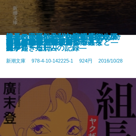
X'mas Stories―一年でいちばん奇
青の数学2―ユークリッド・エク
死刑のための殺人―土浦連続通り
組長の娘―ヤクザの家に生まれて
迷子の王様―君たちに明日はない
怪人二十面相―私立探偵 明智小五
日本の身体
すえずえ
しゃばけ漫画―仁吉の巻―
しゃばけ漫画―佐助の巻―
凶器は壊れた黒の叫び
ほんもの―白洲次郎のことなど―
神様が降りてくる
死後の恋―夢野久作傑作選―
獅子
日本の聖域 ザ・タブー
タダイマトビラ
いとみち 三の糸
謎好き乙女と明かされる真実
セラピスト
白川道／著
跡が起きる日―
スプローラー―
魔事件・死刑囚の記録―
―
5―
郎―
新潮文庫 978-4-10-142225-1 924円 2016/10/28