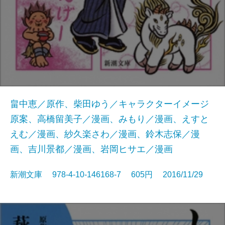
畠中恵／原作、柴田ゆう／キャラクターイメージ
原案、高橋留美子／漫画、みもり／漫画、えすと
えむ／漫画、紗久楽さわ／漫画、鈴木志保／漫
画、吉川景都／漫画、岩岡ヒサエ／漫画
新潮文庫 978-4-10-146168-7 605円 2016/11/29