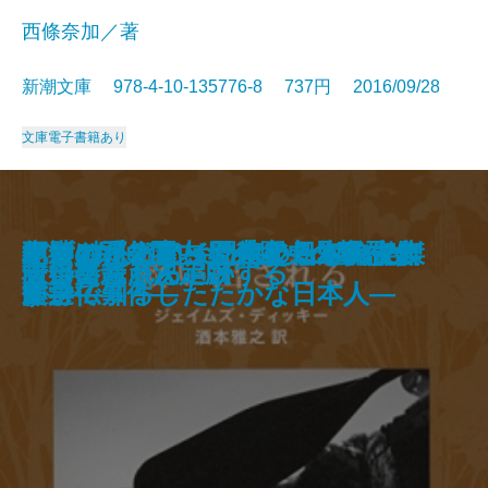
西條奈加／著
新潮文庫 978-4-10-135776-8 737円 2016/09/28
文庫
電子書籍あり
アリバイ・アイク―ラードナー傑
死神もたまには間違えるもので
幻影の手術室―天久鷹央の事件カ
バリ3探偵 圏内ちゃん―凸撃忌女
すずの爪あと―乃南アサ短編傑作
本当はひどかった昔の日本―古典
職業としての小説家
和算の侍
銀の匙
花びらめくり
芽吹長屋仕合せ帖 ご縁の糸
甘いお菓子は食べません
爛
満月の道―流転の海 第七部―
よるのふくらみ
上野池之端 鱗や繁盛記
救い出される
十年交差点
向日葵ちゃん追跡する
夫婦善哉 決定版
作選―
す。
ルテ―
即身仏事件―
選―
文学で知るしたたかな日本人―