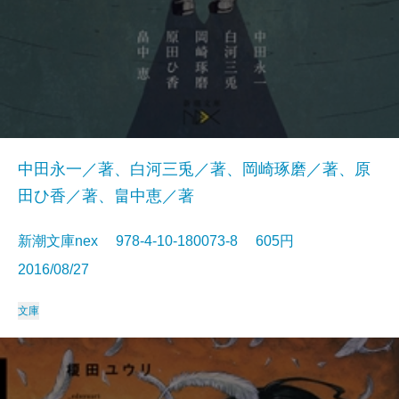
中田永一／著、白河三兎／著、岡崎琢磨／著、原
田ひ香／著、畠中恵／著
新潮文庫nex 978-4-10-180073-8 605円
2016/08/27
文庫