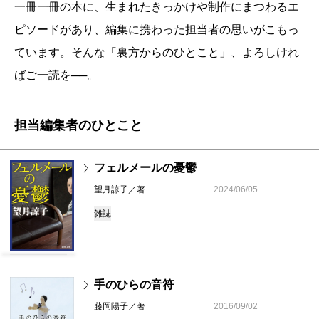
一冊一冊の本に、生まれたきっかけや制作にまつわるエ
ピソードがあり、編集に携わった担当者の思いがこもっ
ています。そんな「裏方からのひとこと」、よろしけれ
ばご一読を──。
担当編集者のひとこと
フェルメールの憂鬱
望月諒子／著
2024/06/05
雑誌
手のひらの音符
藤岡陽子／著
2016/09/02