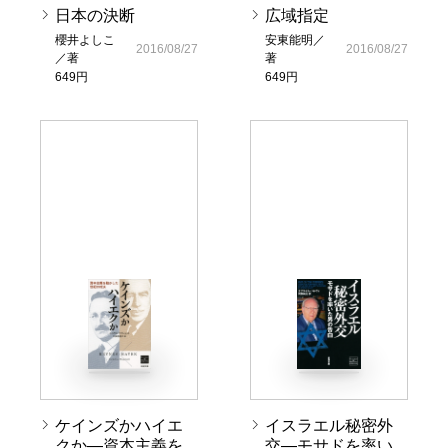
日本の決断
広域指定
櫻井よしこ
安東能明／
2016/08/27
2016/08/27
／著
著
649円
649円
ケインズかハイエ
イスラエル秘密外
クか―資本主義を
交―モサドを率い