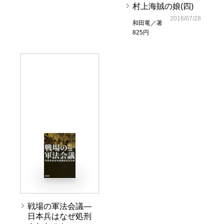
村上海賊の娘(四)
2016/07/28
和田竜／著
825円
戦場の軍法会議―
日本兵はなぜ処刑