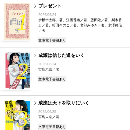
プレゼント
1
2026/06/24
伊坂幸太郎／著、江國香織／著、恩田陸／著、梨木香
歩／著、町田そのこ／著、宮部みゆき／著、米澤穂信
／著
文庫
電子書籍あり
成瀬は信じた道をいく
2
2026/06/24
宮島未奈／著
文庫
電子書籍あり
成瀬は天下を取りにいく
3
2025/06/25
宮島未奈／著
文庫
電子書籍あり