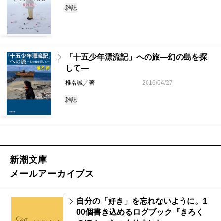
雑誌
「十五少年漂流記」への旅―幻の島を探
して―
椎名誠／著
2016/04/27
雑誌
新潮文庫
メールアーカイブス
自分の「好き」を忘れないように。1
00個書き込めるログブック『きろく