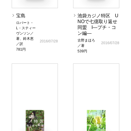
宝島
池袋カジノ特区 U
NOで七億取り返せ
ロバート・
同盟 I―プチ・コ
L・スティー
ン編―
ヴンソン／
著、鈴木恵
古野まほろ
2016/07/28
2016/07/28
／訳
／著
781円
539円