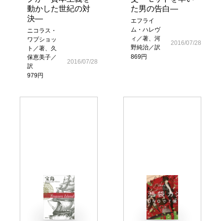
動かした世紀の対
た男の告白―
決―
エフライ
ム・ハレヴ
ニコラス・
ィ／著、河
ワプショッ
2016/07/28
野純治／訳
ト／著、久
869円
保恵美子／
2016/07/28
訳
979円