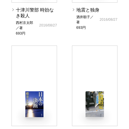
十津川警部 時効な
地震と独身
き殺人
酒井順子／
2016/08/27
著
西村京太郎
2016/08/27
693円
／著
693円