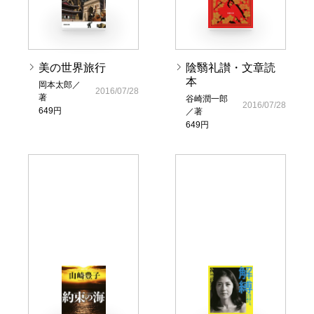
美の世界旅行
陰翳礼讃・文章読
本
岡本太郎／
2016/07/28
著
谷崎潤一郎
2016/07/28
649円
／著
649円