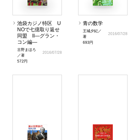
池袋カジノ特区 U
青の数学
NOで七億取り返せ
王城夕紀／
2016/07/28
同盟 II―グラン・
著
コン編―
693円
古野まほろ
2016/07/28
／著
572円