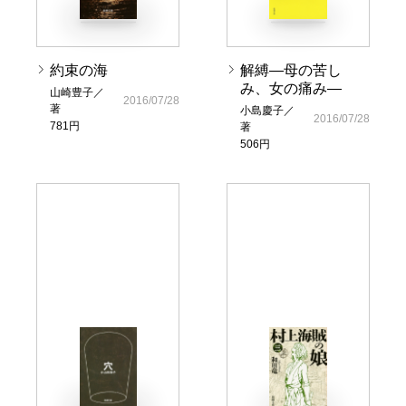
約束の海
解縛―母の苦し
み、女の痛み―
山崎豊子／
2016/07/28
著
小島慶子／
2016/07/28
781円
著
506円