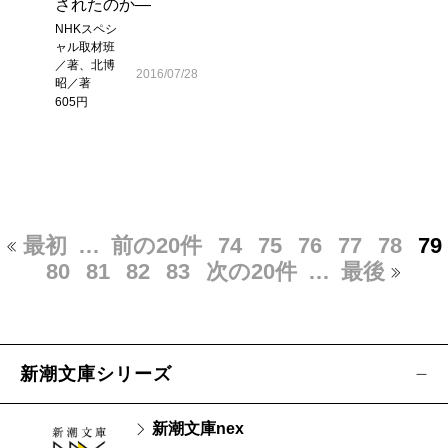
されたのか―
NHKスペシ
ャル取材班
／著、北博
2016/07/28
昭／著
605円
最初
…
前の20件
74
75
76
77
78
79
80
81
82
83
次の20件
…
最後
新潮文庫シリーズ
新潮文庫nex