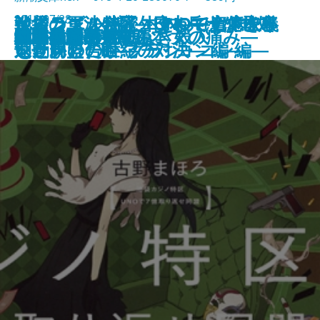
2016/07/28
ケインズかハイエクか―資本主義
イスラエル秘密外交―モサドを率
池袋カジノ特区 UNOで七億取り
池袋カジノ特区 UNOで七億取り
戦場の軍法会議―日本兵はなぜ処
ポエムに万歳！
手のひらの音符
十津川警部 時効なき殺人
地震と独身
日本の決断
広域指定
宝島
青の数学
美の世界旅行
陰翳礼讃・文章読本
約束の海
解縛―母の苦しみ、女の痛み―
穴
村上海賊の娘(三)
村上海賊の娘(四)
を動かした世紀の対決―
いた男の告白―
返せ同盟 I―プチ・コン編―
返せ同盟 II―グラン・コン編―
刑されたのか―