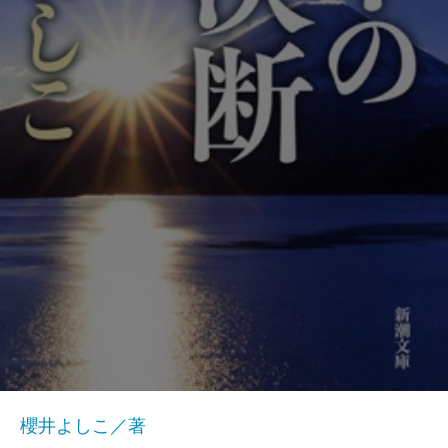
櫻井よしこ／著