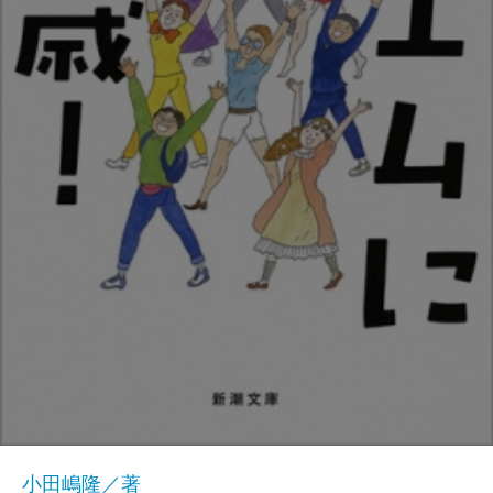
小田嶋隆／著