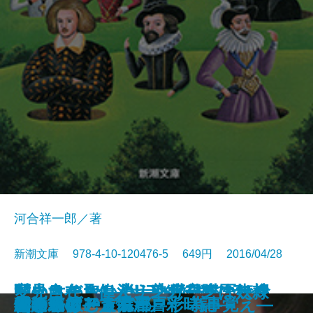
河合祥一郎／著
新潮文庫 978-4-10-120476-5 649円 2016/04/28
いいとこ取り！ 熟年交際のスス
村上ラヂオ3―サラダ好きのライ
闇の女たち―消えゆく日本人街娼
あきらめない心―心臓外科医は命
変見自在 偉人リンカーンは奴隷
スクールカースト殺人教室
イン・ザ・ヘブン
私のなかの彼女
ヘタウマな愛
深読みシェイクスピア
シェイクスピアの正体
伴連れ
雪まろげ―古手屋喜十 為事覚え―
雪の果て―人情江戸彩時記―
蛍の森
僕の名はアラム
結婚式のメンバー
トリモノート
小さいおじさん
ひとり飲む、京都