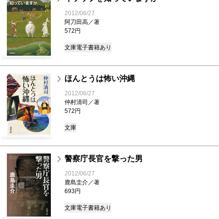
2012/06/27
阿刀田高／著
572円
文庫
電子書籍あり
ほんとうは怖い沖縄
2012/06/27
仲村清司／著
572円
文庫
警察庁長官を撃った男
2012/06/27
鹿島圭介／著
693円
文庫
電子書籍あり