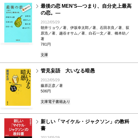
最後の恋 MEN'S―つまり、自分史上最高
の恋。―
2012/05/29
朝井リョウ／著、伊坂幸太郎／著、石田衣良／著、荻
原浩／著、越谷オサム／著、白石一文／著、橋本紡／
著
781円
文庫
管見妄語 大いなる暗愚
2012/05/29
藤原正彦／著
506円
文庫
電子書籍あり
新しい「マイケル・ジャクソン」の教科
書
2012/05/29