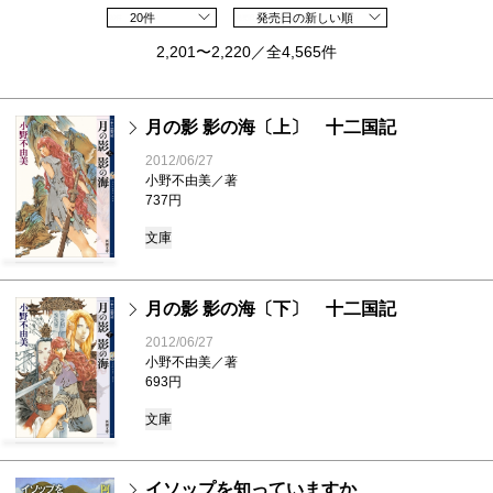
20件
発売日の新しい順
2,201〜2,220／全4,565件
月の影 影の海〔上〕 十二国記
2012/06/27
小野不由美／著
737円
文庫
月の影 影の海〔下〕 十二国記
2012/06/27
小野不由美／著
693円
文庫
イソップを知っていますか