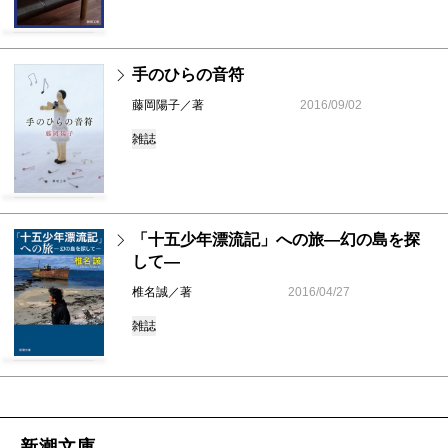
手のひらの音符
藤岡陽子／著
2016/09/02
雑誌
「十五少年漂流記」への旅―幻の島を探
して―
椎名誠／著
2016/04/27
雑誌
新潮文庫