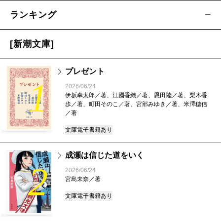
ランキング
[新潮文庫]
プレゼント
1
2026/06/24
伊坂幸太郎／著、江國香織／著、恩田陸／著、梨木香
歩／著、町田そのこ／著、宮部みゆき／著、米澤穂信
／著
文庫
電子書籍あり
成瀬は信じた道をいく
2
2026/06/24
宮島未奈／著
文庫
電子書籍あり