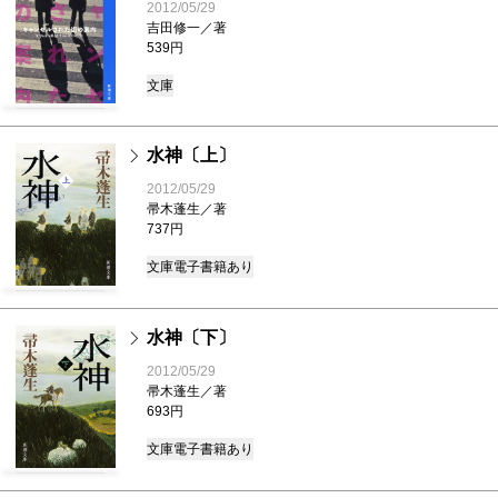
2012/05/29
吉田修一／著
539円
文庫
水神〔上〕
2012/05/29
帚木蓬生／著
737円
文庫
電子書籍あり
水神〔下〕
2012/05/29
帚木蓬生／著
693円
文庫
電子書籍あり