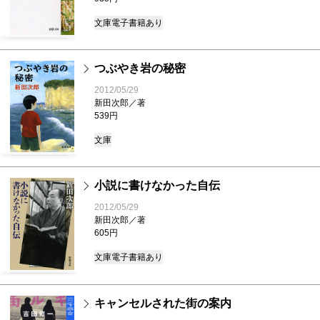
文庫
電子書籍あり
つぶやき岩の秘密
2012/05/29
新田次郎／著
539円
文庫
小説に書けなかった自伝
2012/05/29
新田次郎／著
605円
文庫
電子書籍あり
キャンセルされた街の案内