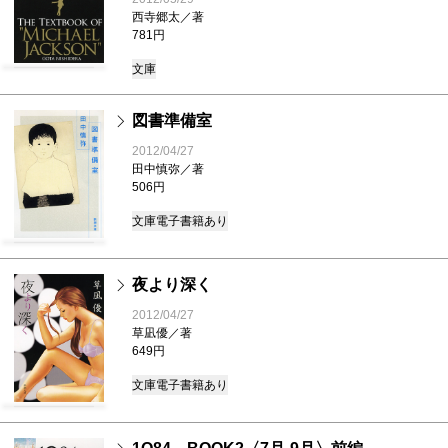
西寺郷太／著
781円
文庫
図書準備室
2012/04/27
田中慎弥／著
506円
文庫
電子書籍あり
夜より深く
2012/04/27
草凪優／著
649円
文庫
電子書籍あり