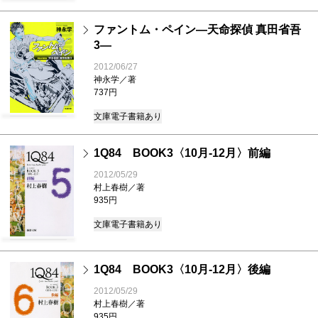
ファントム・ペイン―天命探偵 真田省吾
3―
2012/06/27
神永学／著
737円
文庫
電子書籍あり
1Q84 BOOK3〈10月-12月〉前編
2012/05/29
村上春樹／著
935円
文庫
電子書籍あり
1Q84 BOOK3〈10月-12月〉後編
2012/05/29
村上春樹／著
935円