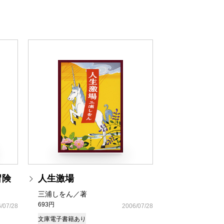
冒険
人生激場
三浦しをん／著
693円
/07/28
2006/07/28
文庫
電子書籍あり