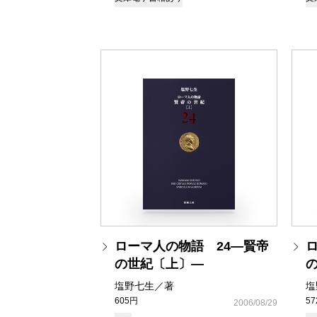
ローマ人の物語 24―賢帝
の世紀〔上〕―
塩野七生／著
塩
605円
5
2006/08/29