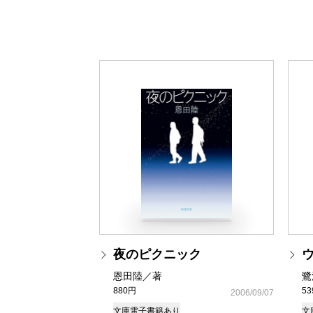
夜のピクニック
恩田陸／著
鷺
880円
5
2006/09/07
文庫
電子書籍あり
文