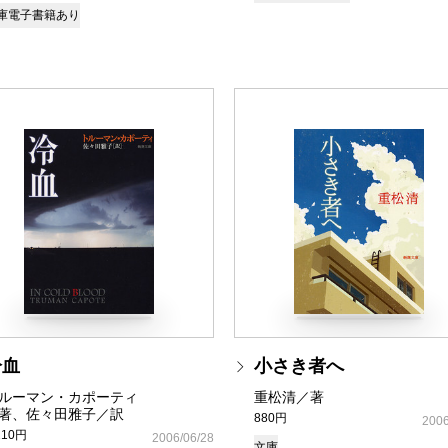
庫
電子書籍あり
冷血
小さき者へ
ルーマン・カポーティ
重松清／著
著、佐々田雅子／訳
880円
2006
210円
2006/06/28
文庫