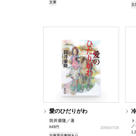
文庫
文
愛のひだりがわ
筒井康隆／著
ト
／
649円
2006/07/28
1,
文庫
電子書籍あり