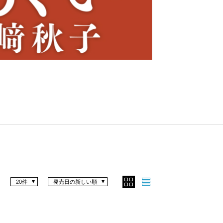
Nex
t
20件
発売日の新しい順