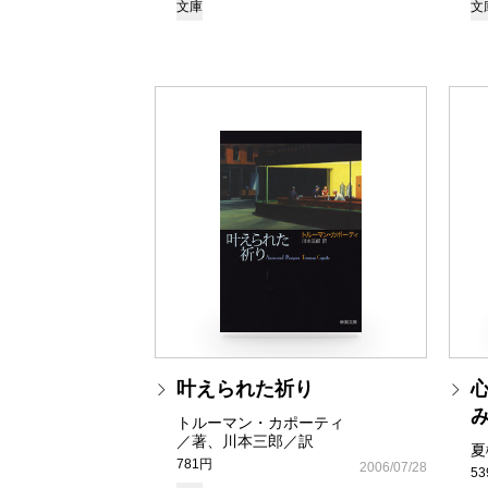
文庫
文
叶えられた祈り
トルーマン・カポーティ
／著、川本三郎／訳
夏
781円
2006/07/28
5