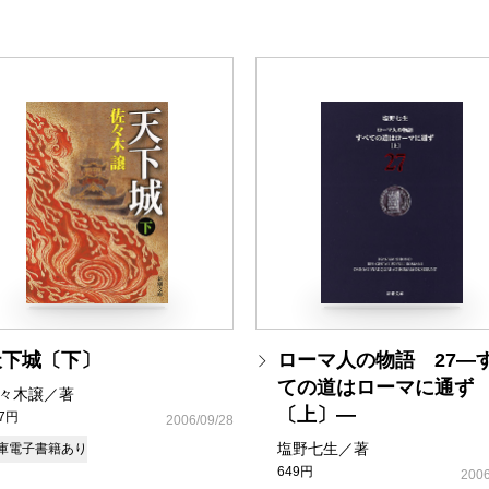
天下城〔下〕
ローマ人の物語 27―
ての道はローマに通ず
々木譲／著
〔上〕―
37円
2006/09/28
塩野七生／著
庫
電子書籍あり
649円
2006