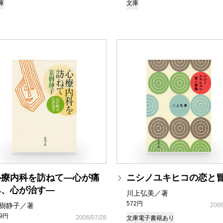
庫
文庫
心療内科を訪ねて―心が痛
ニシノユキヒコの恋と
み、心が治す―
川上弘美／著
572円
樹静子／著
2006
39円
2006/07/28
文庫
電子書籍あり