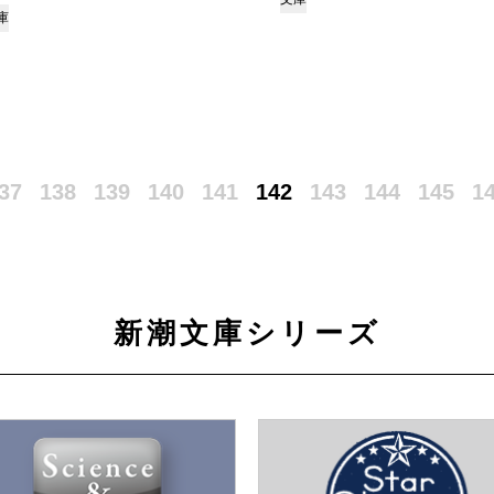
庫
37
138
139
140
141
142
143
144
145
1
新潮文庫シリーズ