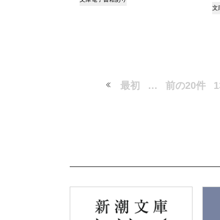
文
最初
…
前の20件
1