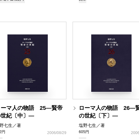
ローマ人の物語 25―賢帝
ローマ人の物語 26―
の世紀〔中〕―
の世紀〔下〕―
野七生／著
塩野七生／著
72円
605円
2006/08/29
2006