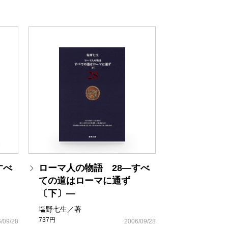
すべ
ローマ人の物語 28―すべ
ての道はローマに通ず
〔下〕―
塩野七生／著
737円
/09/28
2006/09/28