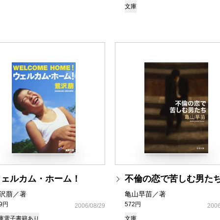
文庫
ウェルカム・ホーム！
不倫の恋で苦しむ男た
沢萠／著
亀山早苗／著
39円
572円
2006/08/29
2006
庫
電子書籍あり
文庫