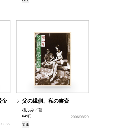
賢帝
父の縁側、私の書斎
檀ふみ／著
649円
2006/08/29
/08/29
文庫