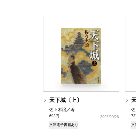
天下城〔上〕
佐々木譲／著
佐
693円
7
2006/09/28
文庫
電子書籍あり
文