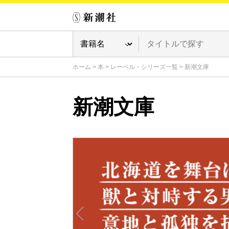
ホーム
>
本
>
レーベル・シリーズ一覧
>
新潮文庫
新潮文庫