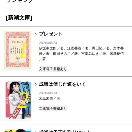
ランキング
[新潮文庫]
プレゼント
1
2026/06/24
伊坂幸太郎／著、江國香織／著、恩田陸／著、梨木香
歩／著、町田そのこ／著、宮部みゆき／著、米澤穂信
／著
文庫
電子書籍あり
成瀬は信じた道をいく
2
2026/06/24
宮島未奈／著
文庫
電子書籍あり