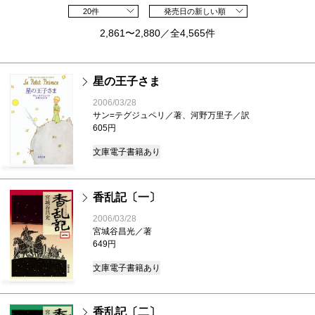
20件
発売日の新しい順
2,861〜2,880／全4,565件
星の王子さま
2006/03/28
サン=テグジュペリ／著、河野万里子／訳
605円
文庫
電子書籍あり
香乱記〔一〕
2006/03/28
宮城谷昌光／著
649円
文庫
電子書籍あり
香乱記〔二〕