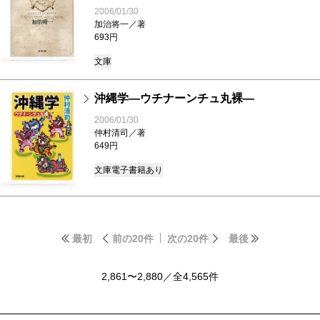
2006/01/30
加治将一／著
693円
文庫
沖縄学―ウチナーンチュ丸裸―
2006/01/30
仲村清司／著
649円
文庫
電子書籍あり
最初
前の20件
次の20件
最後
2,861〜2,880／全4,565件