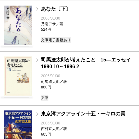
あなた〔下〕
2006/01/30
乃南アサ／著
524円
文庫
電子書籍あり
司馬遼太郎が考えたこと 15―エッセイ
1990.10～1996.2―
2006/01/30
司馬遼太郎／著
880円
文庫
東京湾アクアライン十五・一キロの罠
2006/01/30
西村京太郎／著
605円