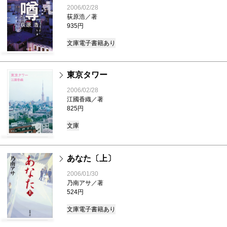
2006/02/28
荻原浩／著
935円
文庫
電子書籍あり
東京タワー
2006/02/28
江國香織／著
825円
文庫
あなた〔上〕
2006/01/30
乃南アサ／著
524円
文庫
電子書籍あり