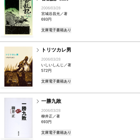
2006/03/28
宮城谷昌光／著
693円
文庫
電子書籍あり
トリツカレ男
2006/03/28
いしいしんじ／著
572円
文庫
電子書籍あり
一勝九敗
2006/03/28
柳井正／著
693円
文庫
電子書籍あり