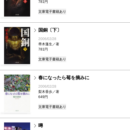
781円
文庫
電子書籍あり
国銅〔下〕
2006/02/28
帚木蓬生／著
781円
文庫
電子書籍あり
春になったら莓を摘みに
2006/02/28
梨木香歩／著
649円
文庫
電子書籍あり
噂