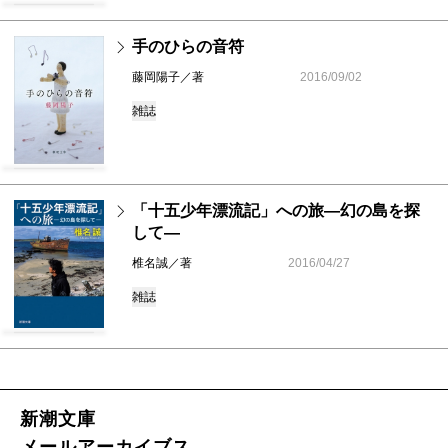
手のひらの音符
藤岡陽子／著
2016/09/02
雑誌
「十五少年漂流記」への旅―幻の島を探
して―
椎名誠／著
2016/04/27
雑誌
新潮文庫
メールアーカイブス