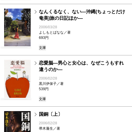
なんくるなく、ない―沖縄(ちょっとだけ
奄美)旅の日記ほか―
2006/03/28
よしもとばなな／著
693円
文庫
恋愛脳―男心と女心は、なぜこうもすれ
違うのか―
2006/02/28
黒川伊保子／著
539円
文庫
国銅〔上〕
2006/02/28
帚木蓬生／著