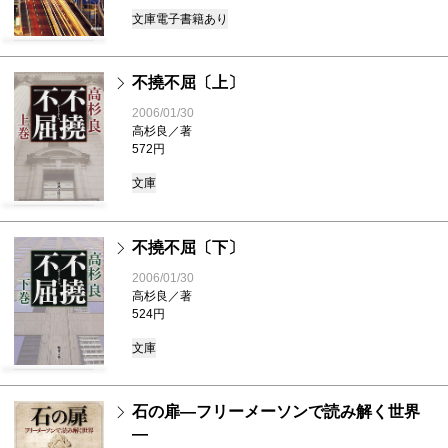
文庫
電子書籍あり
不撓不屈〔上〕
2006/01/30
高杉良／著
572円
文庫
不撓不屈〔下〕
2006/01/30
高杉良／著
524円
文庫
石の扉―フリーメーソンで読み解く世界
―