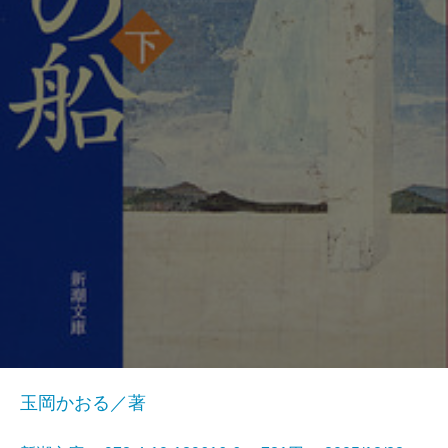
玉岡かおる／著