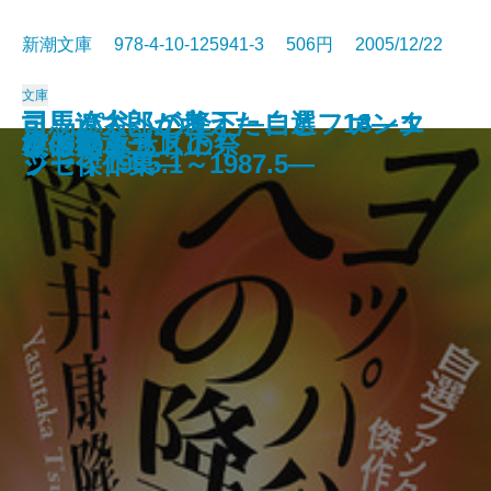
新潮文庫 978-4-10-125941-3 506円 2005/12/22
文庫
司馬遼太郎が考えたこと 14―エ
ヨッパ谷への降下―自選ファンタ
司馬遼太郎が考えたこと 13―エ
模倣犯〔四〕
模倣犯〔五〕
文人暴食
天涯の船〔上〕
天涯の船〔下〕
文明の憂鬱
祖国とは国語
コーランを知っていますか
不味い！
アブラクサスの祭
女の勲章〔上〕
女の勲章〔下〕
けものみち〔上〕
けものみち〔下〕
模倣犯〔一〕
模倣犯〔二〕
模倣犯〔三〕
ッセイ1987.5～1990.10―
ジー傑作集―
ッセイ1985.1～1987.5―