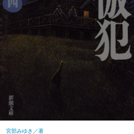
宮部みゆき／著