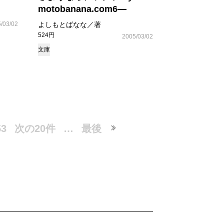
motobanana.com6―
/03/02
よしもとばなな／著
524円
2005/03/02
文庫
53
次の20件
…
最後