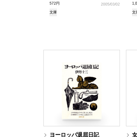
572円
1,
2005/03/02
文庫
文
ヨーロッパ退屈日記