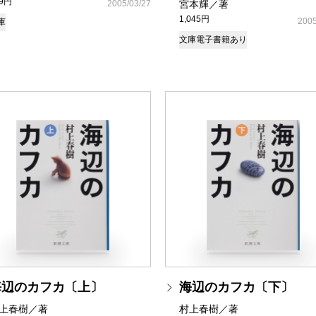
49円
2005/03/27
宮本輝／著
1,045円
2005
庫
文庫
電子書籍あり
海辺のカフカ〔上〕
海辺のカフカ〔下〕
上春樹／著
村上春樹／著