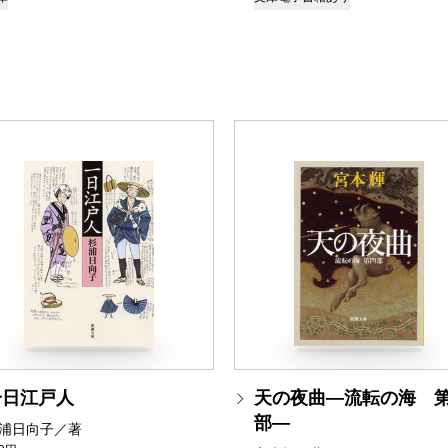
一日江戸人
天の夜曲―流転の海 
部―
浦日向子／著