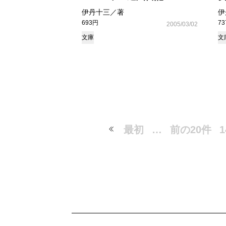
伊丹十三／著
伊
693円
7
2005/03/02
文庫
文
最初
…
前の20件
1