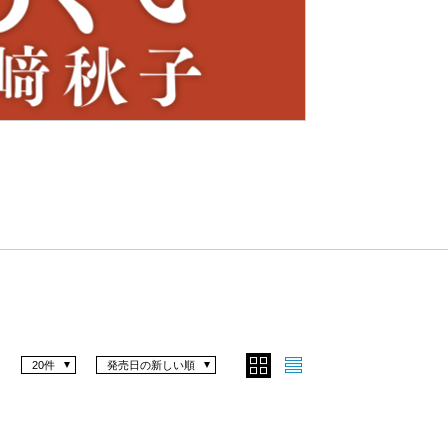
Nex
t
20件
発売日の新しい順