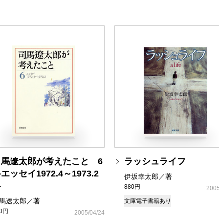
司馬遼太郎が考えたこと 6
ラッシュライフ
エッセイ1972.4～1973.2
伊坂幸太郎／著
―
880円
2005
馬遼太郎／著
文庫
電子書籍あり
80円
2005/04/24