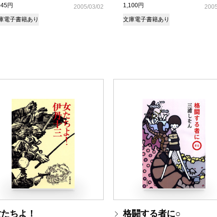
045円
1,100円
2005/03/02
2005
庫
電子書籍あり
文庫
電子書籍あり
女たちよ！
格闘する者に○