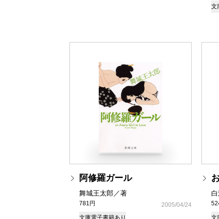
文
阿修羅ガール
舞城王太郎／著
白
781円
5
2005/04/24
文庫
電子書籍あり
文