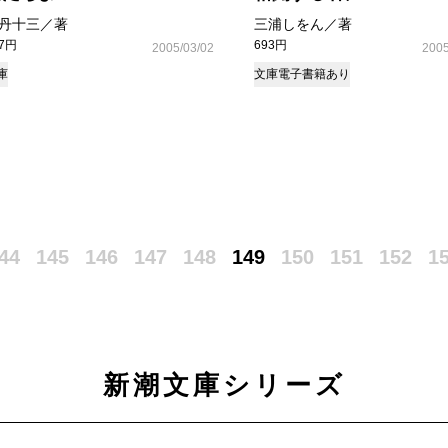
丹十三／著
三浦しをん／著
37円
693円
2005/03/02
2005
庫
文庫
電子書籍あり
44
145
146
147
148
149
150
151
152
1
新潮文庫シリーズ