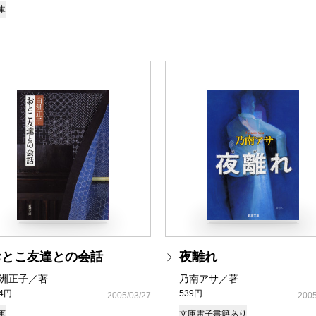
庫
おとこ友達との会話
夜離れ
洲正子／著
乃南アサ／著
24円
539円
2005/03/27
2005
庫
文庫
電子書籍あり