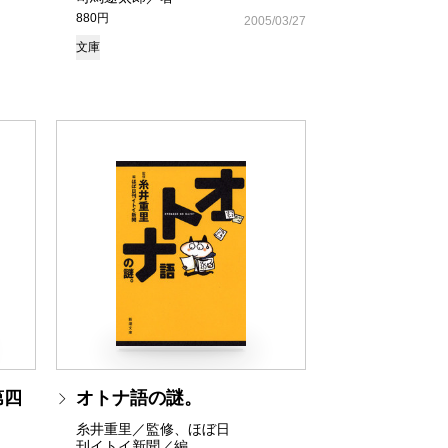
880円
2005/03/27
文庫
第四
オトナ語の謎。
糸井重里／監修、ほぼ日
刊イトイ新聞／編