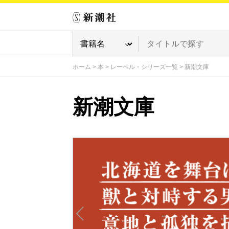
ホーム
>
本
>
レーベル・シリーズ一覧
>
新潮文庫
新潮文庫