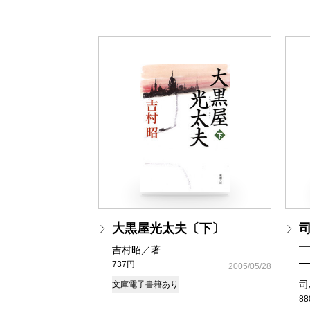
大黒屋光太夫〔下〕
―
吉村昭／著
737円
2005/05/28
司
文庫
電子書籍あり
8