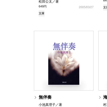
6
松田公太／著
649円
2005/03/27
文
文庫
無伴奏
小池真理子／著
村