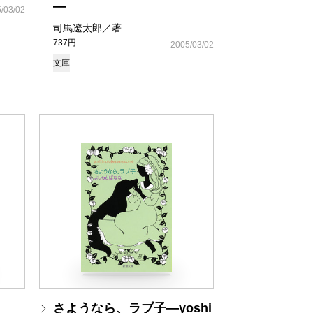
―
/03/02
司馬遼太郎／著
737円
2005/03/02
文庫
さようなら、ラブ子―yoshi