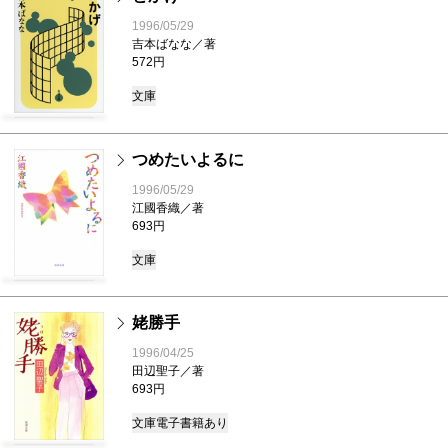
1996/05/29
吉本ばなな／著
572円
文庫
つめたいよるに
1996/05/29
江國香織／著
693円
文庫
姥勝手
1996/04/25
田辺聖子／著
693円
文庫
電子書籍あり