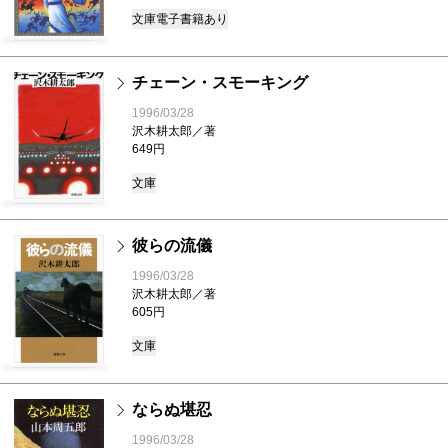
文庫
電子書籍あり
チェーン・スモーキング
1996/03/28
沢木耕太郎／著
649円
文庫
彼らの流儀
1996/03/28
沢木耕太郎／著
605円
文庫
ならぬ堪忍
1996/03/28