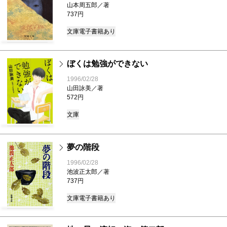
山本周五郎／著
737円
文庫
電子書籍あり
ぼくは勉強ができない
1996/02/28
山田詠美／著
572円
文庫
夢の階段
1996/02/28
池波正太郎／著
737円
文庫
電子書籍あり