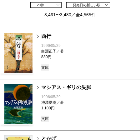
20件
発売日の新しい順
3,461〜3,480／全4,565件
西行
1996/05/29
白洲正子／著
880円
文庫
マシアス・ギリの失脚
1996/05/29
池澤夏樹／著
1,100円
文庫
とかげ