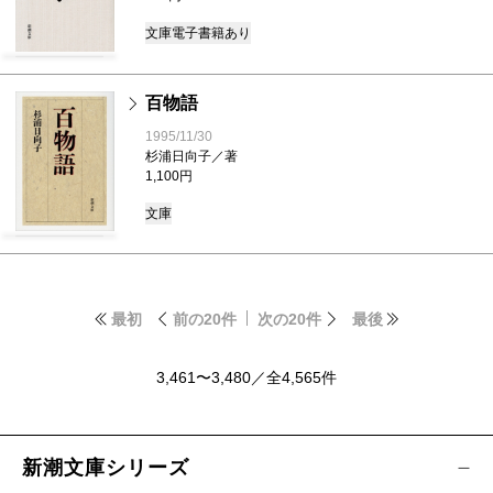
文庫
電子書籍あり
百物語
1995/11/30
杉浦日向子／著
1,100円
文庫
最初
前の20件
次の20件
最後
3,461〜3,480／全4,565件
新潮文庫シリーズ