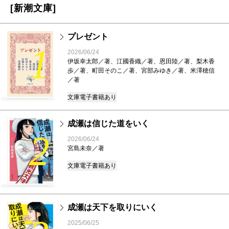
[新潮文庫]
プレゼント
1
2026/06/24
伊坂幸太郎／著、江國香織／著、恩田陸／著、梨木香
歩／著、町田そのこ／著、宮部みゆき／著、米澤穂信
／著
文庫
電子書籍あり
成瀬は信じた道をいく
2
2026/06/24
宮島未奈／著
文庫
電子書籍あり
成瀬は天下を取りにいく
2025/06/25