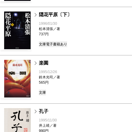
隠花平原〔下〕
1996/01/30
松本清張／著
737円
文庫
電子書籍あり
楽園
1995/12/26
鈴木光司／著
565円
文庫
孔子
1995/11/30
井上靖／著
990円