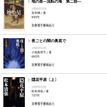
地の星―流転の海 第二部―
1996/02/28
宮本輝／著
935円
文庫
電子書籍あり
夜ごとの闇の奥底で
1996/01/30
小池真理子／著
692円
文庫
電子書籍あり
隠花平原〔上〕
1996/01/30
松本清張／著
737円
文庫
電子書籍あり