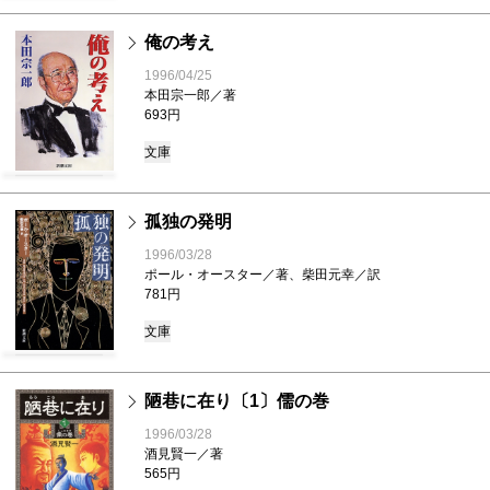
俺の考え
1996/04/25
本田宗一郎／著
693円
文庫
孤独の発明
1996/03/28
ポール・オースター／著、柴田元幸／訳
781円
文庫
陋巷に在り〔1〕儒の巻
1996/03/28
酒見賢一／著
565円