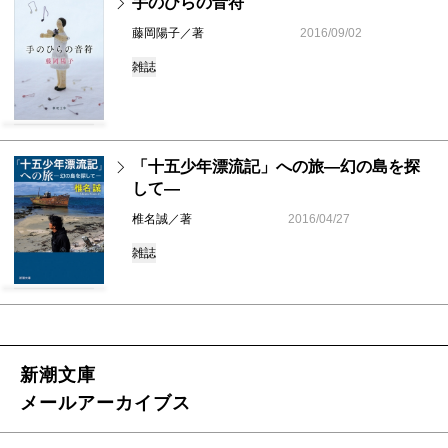
手のひらの音符
藤岡陽子／著
2016/09/02
雑誌
「十五少年漂流記」への旅―幻の島を探
して―
椎名誠／著
2016/04/27
雑誌
新潮文庫
メールアーカイブス