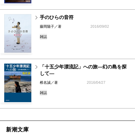
手のひらの音符
藤岡陽子／著
2016/09/02
雑誌
「十五少年漂流記」への旅―幻の島を探
して―
椎名誠／著
2016/04/27
雑誌
新潮文庫