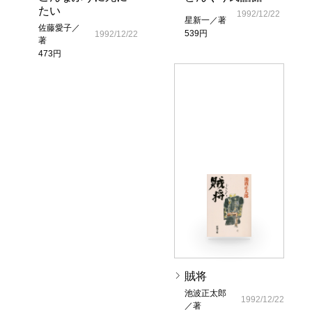
たい
1992/12/22
星新一／著
佐藤愛子／
539円
1992/12/22
著
473円
賊将
池波正太郎
1992/12/22
／著