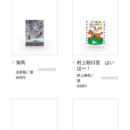
海馬
村上朝日堂 はい
ほー！
1992/06/26
吉村昭／著
村上春樹／
605円
1992/05/29
著
649円