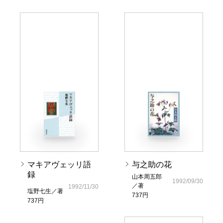
マキアヴェッリ語
与之助の花
録
山本周五郎
1992/09/30
／著
1992/11/30
塩野七生／著
737円
737円