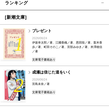
ランキング
[新潮文庫]
プレゼント
1
2026/06/24
伊坂幸太郎／著、江國香織／著、恩田陸／著、梨木香
歩／著、町田そのこ／著、宮部みゆき／著、米澤穂信
／著
文庫
電子書籍あり
成瀬は信じた道をいく
2
2026/06/24
宮島未奈／著
文庫
電子書籍あり