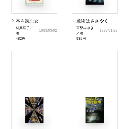
本を読む女
魔術はささやく
林真理子／
宮部みゆき
1993/03/02
1993/01/28
著
／著
482円
935円