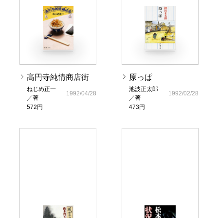
高円寺純情商店街
原っぱ
ねじめ正一
池波正太郎
1992/04/28
1992/02/28
／著
／著
572円
473円