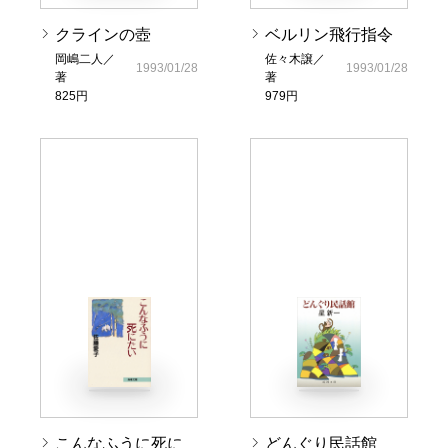
クラインの壺
ベルリン飛行指令
岡嶋二人／
佐々木譲／
1993/01/28
1993/01/28
著
著
825円
979円
こんなふうに死に
どんぐり民話館