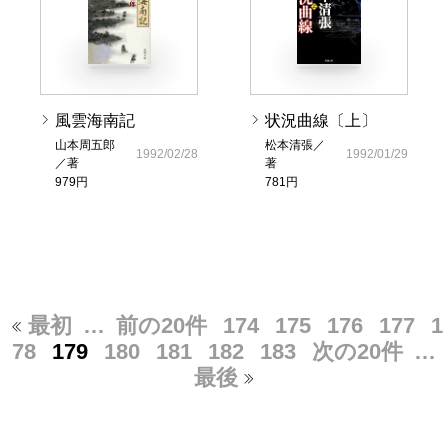
風雲海南記
状況曲線〔上〕
山本周五郎
松本清張／
1992/02/28
1992/01/29
／著
著
979円
781円
最初
…
前の20件
174
175
176
177
1
78
179
180
181
182
183
次の20件
…
最後