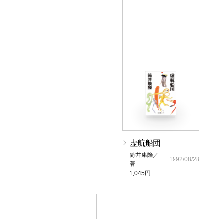
虚航船団
筒井康隆／
1992/08/28
著
1,045円