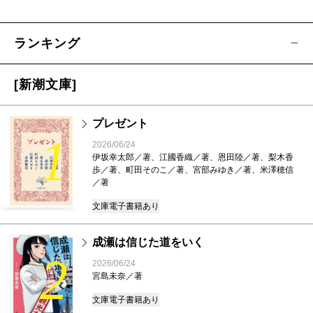
ランキング
[新潮文庫]
プレゼント
1
2026/06/24
伊坂幸太郎／著、江國香織／著、恩田陸／著、梨木香
歩／著、町田そのこ／著、宮部みゆき／著、米澤穂信
／著
文庫
電子書籍あり
成瀬は信じた道をいく
2
2026/06/24
宮島未奈／著
文庫
電子書籍あり