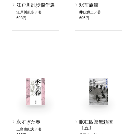
江戸川乱歩傑作選
駅前旅館
江戸川乱歩／著
井伏鱒二／著
693円
605円
永すぎた春
眠狂四郎無頼控
〔五〕
三島由紀夫／著