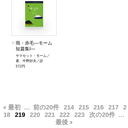
雨・赤毛―モーム
短篇集I―
サマセット・モーム／
著、中野好夫／訳
572円
最初
…
前の20件
214
215
216
217
2
18
219
220
221
222
223
次の20件
…
最後