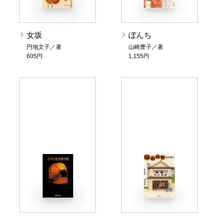
女坂
ぼんち
円地文子／著
山崎豊子／著
605円
1,155円