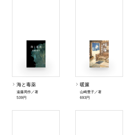
海と毒薬
暖簾
遠藤周作／著
山崎豊子／著
539円
693円