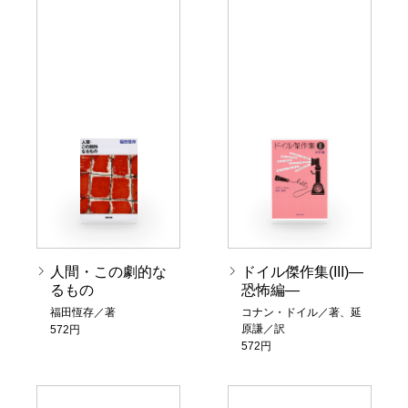
人間・この劇的な
ドイル傑作集(III)―
るもの
恐怖編―
福田恆存／著
コナン・ドイル／著、延
原謙／訳
572円
572円