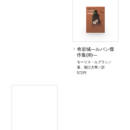
奇岩城―ルパン傑
作集(III)―
モーリス・ルブラン／
著、堀口大學／訳
572円