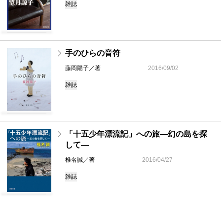
雑誌
手のひらの音符
藤岡陽子／著
2016/09/02
雑誌
「十五少年漂流記」への旅―幻の島を探
して―
椎名誠／著
2016/04/27
雑誌