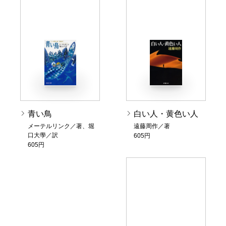
青い鳥
白い人・黄色い人
メーテルリンク／著、堀
遠藤周作／著
口大學／訳
605円
605円