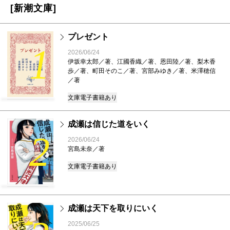
[新潮文庫]
プレゼント
1
2026/06/24
伊坂幸太郎／著、江國香織／著、恩田陸／著、梨木香
歩／著、町田そのこ／著、宮部みゆき／著、米澤穂信
／著
文庫
電子書籍あり
成瀬は信じた道をいく
2
2026/06/24
宮島未奈／著
文庫
電子書籍あり
成瀬は天下を取りにいく
2025/06/25