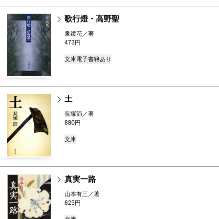
歌行燈・高野聖
泉鏡花／著
473円
文庫
電子書籍あり
土
長塚節／著
880円
文庫
真実一路
山本有三／著
825円