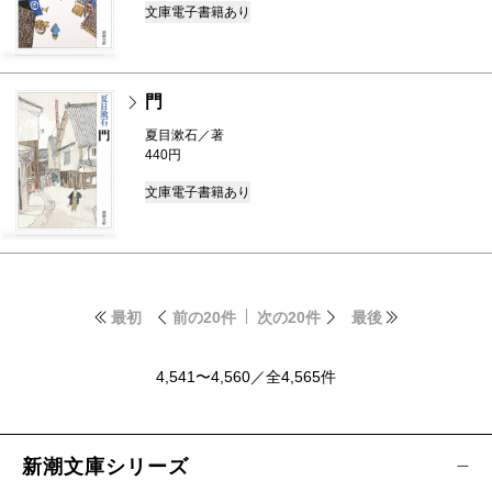
文庫
電子書籍あり
門
夏目漱石／著
440円
文庫
電子書籍あり
最初
前の20件
次の20件
最後
4,541〜4,560／全4,565件
新潮文庫シリーズ