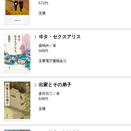
572円
文庫
ヰタ・セクスアリス
森鴎外／著
506円
文庫
電子書籍あり
出家とその弟子
倉田百三／著
649円
文庫