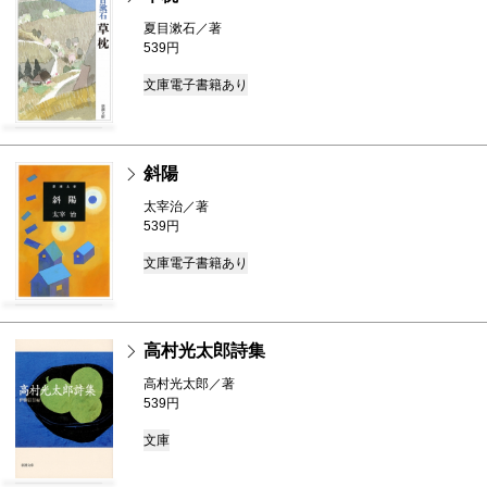
夏目漱石／著
539円
文庫
電子書籍あり
斜陽
太宰治／著
539円
文庫
電子書籍あり
高村光太郎詩集
高村光太郎／著
539円
文庫