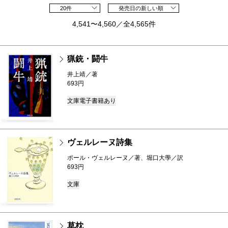
20件
発売日の新しい順
4,541〜4,560／全4,565件
猟銃・闘牛
井上靖／著
693円
文庫
電子書籍あり
ヴェルレーヌ詩集
ポール・ヴェルレーヌ／著、堀口大學／訳
693円
文庫
草枕