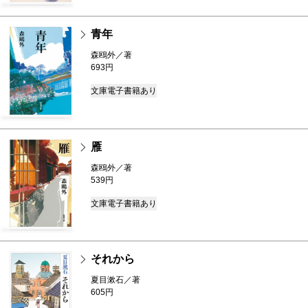
青年
森鴎外／著
693円
文庫
電子書籍あり
雁
森鴎外／著
539円
文庫
電子書籍あり
それから
夏目漱石／著
605円