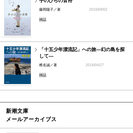
手のひらの音符
藤岡陽子／著
2016/09/02
雑誌
「十五少年漂流記」への旅―幻の島を探
して―
椎名誠／著
2016/04/27
雑誌
新潮文庫
メールアーカイブス