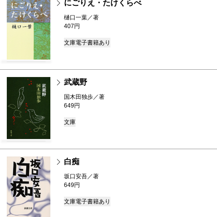
にごりえ・たけくらべ
樋口一葉／著
407円
文庫
電子書籍あり
武蔵野
国木田独歩／著
649円
文庫
白痴
坂口安吾／著
649円
文庫
電子書籍あり