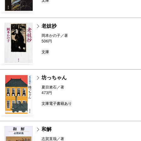
文庫
老妓抄
岡本かの子／著
506円
文庫
坊っちゃん
夏目漱石／著
473円
文庫
電子書籍あり
和解
志賀直哉／著