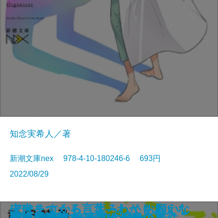
知念実希人／著
新潮文庫nex 978-4-10-180246-6 693円
2022/08/29
ビタミンBOOKS―さみしさに効
生命の略奪者―天久鷹央の事件カ
ぼけますから、よろしくお願いし
未来をつくる言葉―わかりあえな