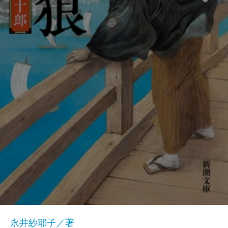
永井紗耶子／著