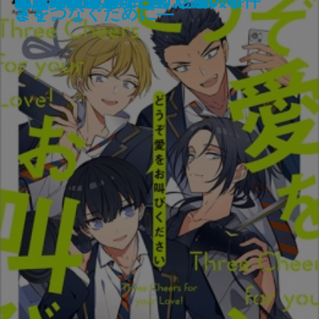
商う狼―江戸商人 杉本茂十郎―
この素晴らしき世界
MISSING 失われているもの
名残の花
それでも俺は、妻としたい
迷宮の月
写字室の旅／闇の中の男
スクイズ・プレー
どうぞ愛をお叫びください
龍ノ国幻想3 百鬼の号令
九龍城の殺人
二人のクラウゼヴィッツ
デッドライン
覇王の譜
十津川警部 鳴子こけし殺人事件
ぼくの死体をよろしくたのむ
く読書案内―
ルテ―
ます。
さをつなぐために―