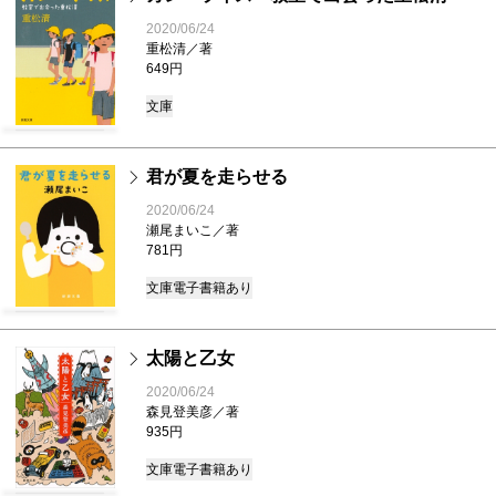
2020/06/24
重松清／著
649円
文庫
君が夏を走らせる
2020/06/24
瀬尾まいこ／著
781円
文庫
電子書籍あり
太陽と乙女
2020/06/24
森見登美彦／著
935円
文庫
電子書籍あり