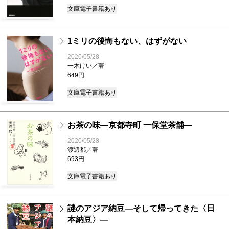
文庫
電子書籍あり
1ミリの後悔もない、はずがない
2020/05/28
一木けい／著
649円
文庫
電子書籍あり
お茶の味―京都寺町 一保堂茶舖―
2020/05/28
渡辺都／著
693円
文庫
電子書籍あり
謎のアジア納豆―そして帰ってきた〈日
本納豆〉―