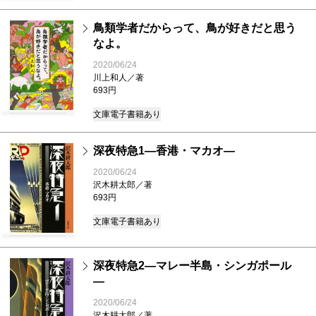
鳥類学者だからって、鳥が好きだと思う
なよ。
2020/06/24
川上和人／著
693円
文庫
電子書籍あり
深夜特急1―香港・マカオ―
2020/06/24
沢木耕太郎／著
693円
文庫
電子書籍あり
深夜特急2―マレー半島・シンガポール
―
2020/06/24
沢木耕太郎／著