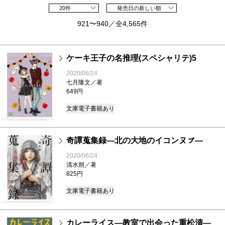
20件
発売日の新しい順
921〜940／全4,565件
ケーキ王子の名推理(スペシャリテ)5
2020/06/24
七月隆文／著
649円
文庫
電子書籍あり
奇譚蒐集録―北の大地のイコンヌㇷ゚―
2020/06/24
清水朔／著
825円
文庫
電子書籍あり
カレーライス―教室で出会った重松清―