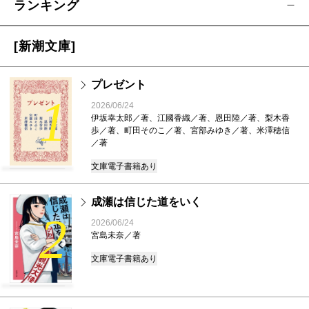
ランキング
[新潮文庫]
プレゼント
1
2026/06/24
伊坂幸太郎／著、江國香織／著、恩田陸／著、梨木香
歩／著、町田そのこ／著、宮部みゆき／著、米澤穂信
／著
文庫
電子書籍あり
成瀬は信じた道をいく
2
2026/06/24
宮島未奈／著
文庫
電子書籍あり