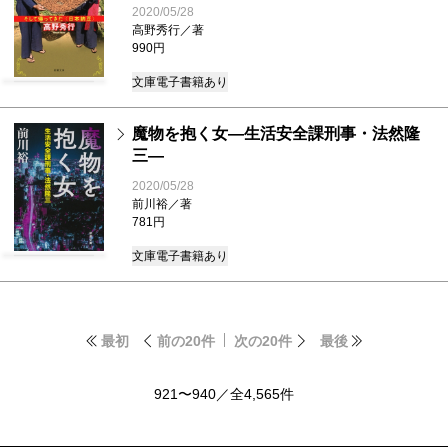
2020/05/28
高野秀行／著
990円
文庫
電子書籍あり
魔物を抱く女―生活安全課刑事・法然隆
三―
2020/05/28
前川裕／著
781円
文庫
電子書籍あり
最初
前の20件
次の20件
最後
921〜940／全4,565件