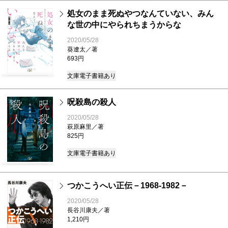
処女のまま死ぬやつなんていない、みん
な世の中にやられちまうからな
2020/05/28
葵遼太／著
693円
文庫
電子書籍あり
呪殺島の殺人
2020/05/28
萩原麻里／著
825円
文庫
電子書籍あり
つかこうへい正伝－1968-1982－
2020/05/28
長谷川康夫／著
1,210円