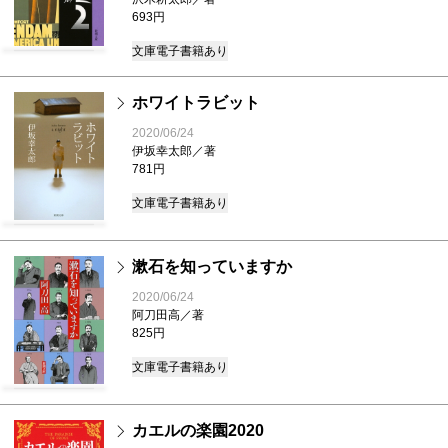
693円
文庫
電子書籍あり
ホワイトラビット
2020/06/24
伊坂幸太郎／著
781円
文庫
電子書籍あり
漱石を知っていますか
2020/06/24
阿刀田高／著
825円
文庫
電子書籍あり
カエルの楽園2020