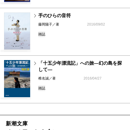
手のひらの音符
藤岡陽子／著
2016/09/02
雑誌
「十五少年漂流記」への旅―幻の島を探
して―
椎名誠／著
2016/04/27
雑誌
新潮文庫