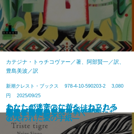
カテジナ・トゥチコヴァー／著、阿部賢一／訳、
豊島美波／訳
新潮クレスト・ブックス 978-4-10-590203-2 3,080
円 2025/09/25
わたしがナチスに首をはねられる
あなたの迷宮のなかへ―カフカへ
いつか家族に戻るとき
はいつくばって
ローマ物語
ハロー、ベイビー
ジュビリー
死んでいる元カノとの旅
名前のないカフェ
ライプニッツの輝ける7日間
わたしたちの不完全な人生へ
ジートコヴァーの最後の女神たち
悲しき虎
遺された者たちへ
翻訳する私
モナ・リザのニスを剥ぐ
わたしの人生
ピアノを尋ねて
スイマーズ
ハルビン
まで
の失われた愛の手紙―