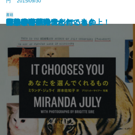
円 2015/09/30
書籍
四人の交差点
誰もいないホテルで
煉瓦を運ぶ
あの素晴らしき七年
屋根裏の仏さま
陽気なお葬式
夜、僕らは輪になって歩く
未成年
文学会議
べつの言葉で
あなたを選んでくれるもの
子供時代
ヴォルテール、ただいま参上！
突然ノックの音が
善き女の愛
マリアが語り遺したこと
光の子供
甘美なる作戦
低地
大いなる不満