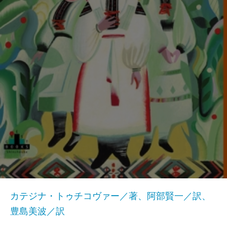
カテジナ・トゥチコヴァー／著、阿部賢一／訳、
豊島美波／訳