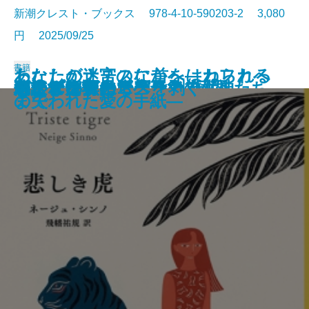
新潮クレスト・ブックス 978-4-10-590203-2 3,080
円 2025/09/25
書籍
わたしがナチスに首をはねられる
あなたの迷宮のなかへ―カフカへ
いつか家族に戻るとき
はいつくばって
ローマ物語
ハロー、ベイビー
ジュビリー
死んでいる元カノとの旅
名前のないカフェ
ライプニッツの輝ける7日間
わたしたちの不完全な人生へ
ジートコヴァーの最後の女神たち
悲しき虎
遺された者たちへ
翻訳する私
モナ・リザのニスを剥ぐ
わたしの人生
ピアノを尋ねて
スイマーズ
ハルビン
まで
の失われた愛の手紙―