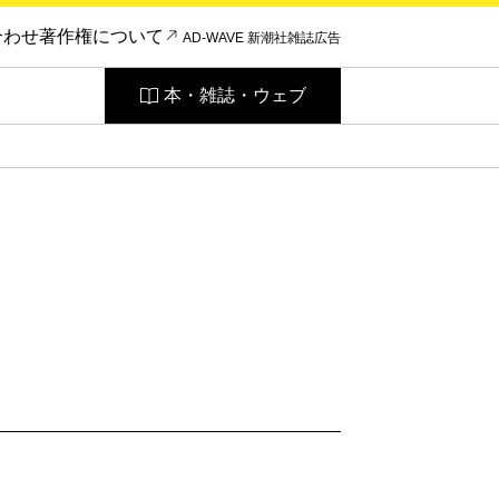
合わせ
著作権について
AD-WAVE 新潮社雑誌広告
本・雑誌・ウェブ