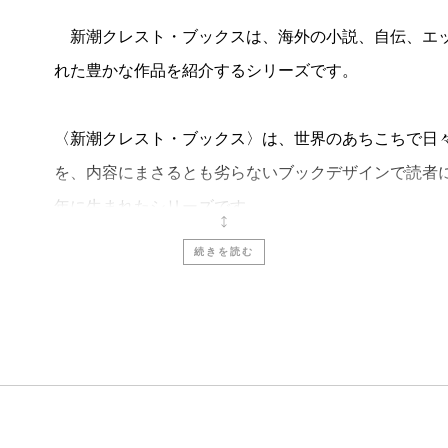
新潮クレスト・ブックスは、海外の小説、自伝、エッ
れた豊かな作品を紹介するシリーズです。
〈新潮クレスト・ブックス〉は、世界のあちこちで日
を、内容にまさるとも劣らないブックデザインで読者
年に生まれたシリーズです。
続きを読む
これまでに、『朗読者』『停電の夜に』などのベスト
ア・マクラウド、ウクライナのアンドレイ・クルコフ
介してきました。
〈クレスト・ブックス〉といえば、まずブックデザイ
いらっしゃいます。では、この本の形は、どのように