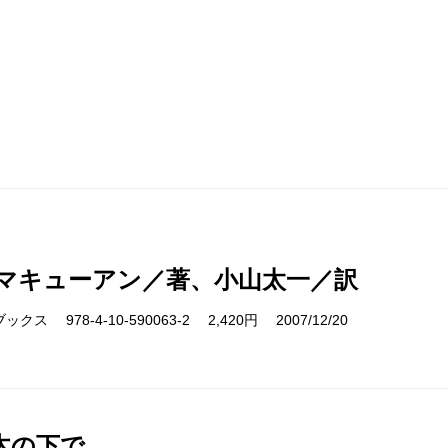
特殊紙を採用した表紙
中身はどんなに重量級でも、持ち重りしない軽くてし
体化すべく、編集者と装丁担当者が造本の設計にとり
と。
用紙会社や印刷所、製本会社の方々とのやりとりを繰
えてきました。そして最終的に、本文用紙にはフィン
マキューアン／著、小山太一／訳
いをもつ国産紙に変更）、表紙には独特の手触りとし
ス 978-4-10-590063-2 2,420円 2007/12/20
も、従来は手作業のため高コストだった仮フランス装
なりました。
つづいてカバーデザイン。いくら作品内容に自信があ
木の下で