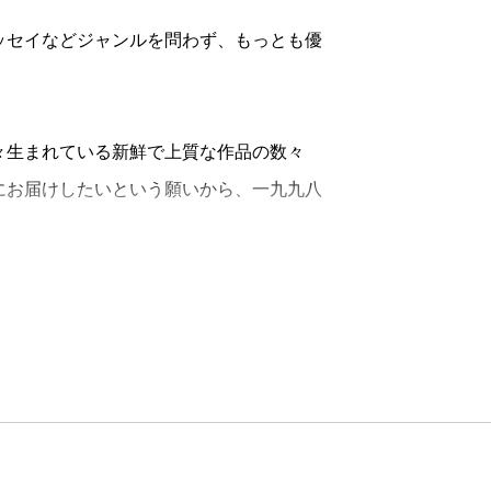
セイなどジャンルを問わず、もっとも優
々生まれている新鮮で上質な作品の数々
にお届けしたいという願いから、一九九八
セラーをうみだし、カナダのアリステ
など、世界各国の知られざる作家たちを紹
ンが好き、と言ってくださる方がたくさん
して生まれたのでしょう。