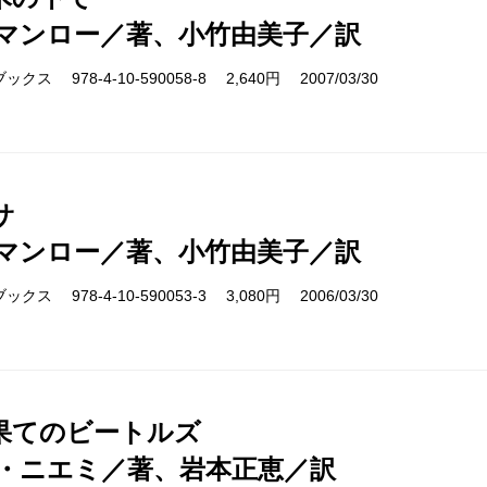
れば話は始まりません。シリーズではあるものの、一
マンロー／著、小竹由美子／訳
れにもっともふさわしい顔があるはずです。そのため
ス 978-4-10-590058-8 2,640円 2007/03/30
の背表紙と裏表紙だけにし、表紙部分は、書き下ろし
作品あり、新進気鋭のフォトグラファーによる写真あ
た。
サ
マンロー／著、小竹由美子／訳
〈クレスト・ブックス〉は、小説はもちろん、『パリ
ノンフィクション作品も含まれる、きわめてゆるやか
ス 978-4-10-590053-3 3,080円 2006/03/30
のは、ともかく「よい作品」（と担当者は考えるとい
編集者でも翻訳者でも、ともかく誰かがほれこんだ作
い、というような理由で〈クレスト・ブックス〉のラ
果てのビートルズ
ん。
・ニエミ／著、岩本正恵／訳