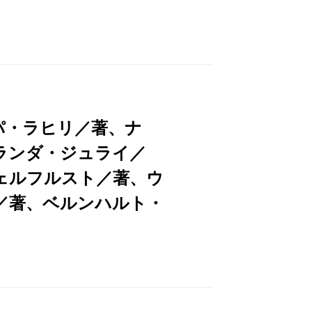
紹介されていてもまだ読者にうまく浸透
ュンパ・ラヒリのように新人の場合もあれ
うに、本国では誰もが知るベテラン作家で
ズでしか出会えない作家たち、掘り出し物
パ・ラヒリ／著、ナ
ランダ・ジュライ／
ェルフルスト／著、ウ
／著、ベルンハルト・