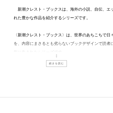
新潮クレスト・ブックスは、海外の小説、自伝、エッ
れた豊かな作品を紹介するシリーズです。
〈新潮クレスト・ブックス〉は、世界のあちこちで日
を、内容にまさるとも劣らないブックデザインで読者
年に生まれたシリーズです。
続きを読む
これまでに、『朗読者』『停電の夜に』などのベスト
ア・マクラウド、ウクライナのアンドレイ・クルコフ
介してきました。
〈クレスト・ブックス〉といえば、まずブックデザイ
いらっしゃいます。では、この本の形は、どのように