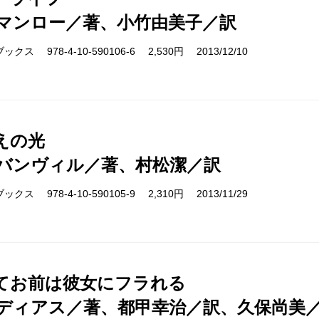
れば話は始まりません。シリーズではあるものの、一
マンロー／著、小竹由美子／訳
れにもっともふさわしい顔があるはずです。そのため
ス 978-4-10-590106-6 2,530円 2013/12/10
の背表紙と裏表紙だけにし、表紙部分は、書き下ろし
作品あり、新進気鋭のフォトグラファーによる写真あ
た。
えの光
バンヴィル／著、村松潔／訳
〈クレスト・ブックス〉は、小説はもちろん、『パリ
ノンフィクション作品も含まれる、きわめてゆるやか
ス 978-4-10-590105-9 2,310円 2013/11/29
のは、ともかく「よい作品」（と担当者は考えるとい
編集者でも翻訳者でも、ともかく誰かがほれこんだ作
い、というような理由で〈クレスト・ブックス〉のラ
てお前は彼女にフラれる
ん。
ディアス／著、都甲幸治／訳、久保尚美