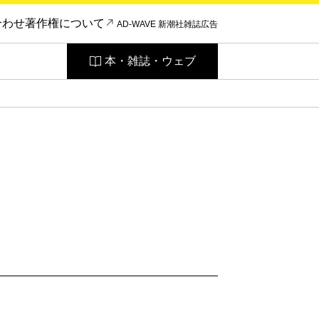
合わせ
著作権について
AD-WAVE 新潮社雑誌広告
本・雑誌・ウェブ