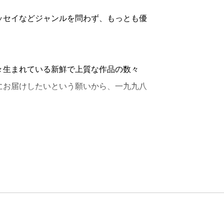
セイなどジャンルを問わず、もっとも優
々生まれている新鮮で上質な作品の数々
にお届けしたいという願いから、一九九八
セラーをうみだし、カナダのアリステ
など、世界各国の知られざる作家たちを紹
ンが好き、と言ってくださる方がたくさん
して生まれたのでしょう。