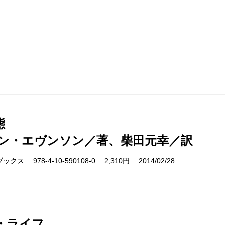
特殊紙を採用した表紙
中身はどんなに重量級でも、持ち重りしない軽くてし
体化すべく、編集者と装丁担当者が造本の設計にとり
と。
用紙会社や印刷所、製本会社の方々とのやりとりを繰
態
えてきました。そして最終的に、本文用紙にはフィン
ン・エヴンソン／著、柴田元幸／訳
いをもつ国産紙に変更）、表紙には独特の手触りとし
ス 978-4-10-590108-0 2,310円 2014/02/28
も、従来は手作業のため高コストだった仮フランス装
なりました。
つづいてカバーデザイン。いくら作品内容に自信があ
・ライフ