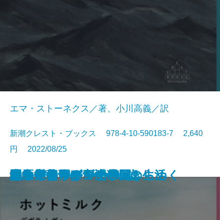
エマ・ストーネクス／著、小川高義／訳
新潮クレスト・ブックス 978-4-10-590183-7 2,640
円 2022/08/25
この村にとどまる
ミケランジェロの焔
思い出すこと
ルクレツィアの肖像
ある犬の飼い主の一日
数学が見つける近道
別れの色彩
青いパステル画の男
野原
光を灯す男たち
ホットミルク
夏
春
フォンターネ 山小屋の生活
レニーとマーゴで100歳
緑の天幕
ハムネット
冬
ウォーターダンサー
地上で僕らはつかの間きらめく