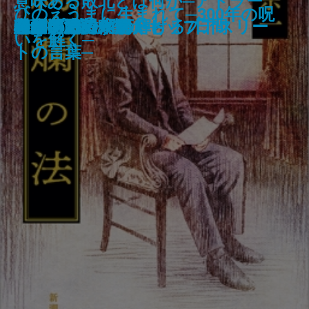
意味ある敗北とは何か─アドラー
【完全版】エッダ─古代北欧歌謡
アイラブみー よくわかんないけ
14歳、字を書けない私が「書く」
いつもの場所に今もあなたがいる
プーチンの歴史認識─隠された意
危機の三十年─冷戦後秩序はなぜ
ひのえうまに生まれて─300年の呪
白洲正子が愛した京都
遠い標的
釣り侍
踊る男
絢爛の法
ライプニッツの輝ける7日間
朝鮮漂流
私の明治時代史
分水─隠蔽捜査11─
心理学で読み解くトップアスリー
叫び
晴れの日の木馬たち
今は何時ですか？
集─
ど、なんかヘン…？
喜びを手にするまで
ようで
図を読み解く─
崩壊したか─
いを解く─
トの言葉─