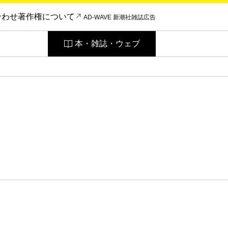
合わせ
著作権について
AD-WAVE 新潮社雑誌広告
本・雑誌・ウェブ