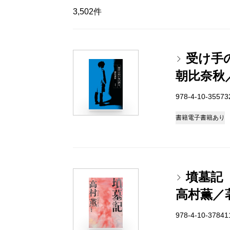
3,502件
受け手
朝比奈秋
978-4-10-3557
書籍
電子書籍あり
墳墓記
高村薫／
978-4-10-3784