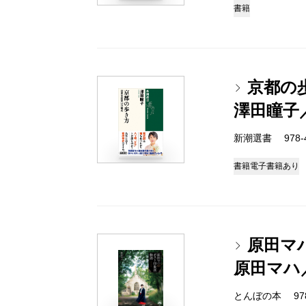
書籍
京都の
澤田瞳子
新潮選書 978-4-
書籍
電子書籍あり
原田マ
原田マハ
とんぼの本 978-4