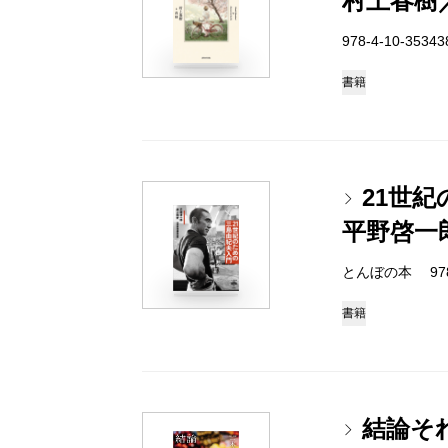
村上春樹
978-4-10-3534
書籍
21世
平野啓一
とんぼの本 978-4
書籍
結論そ