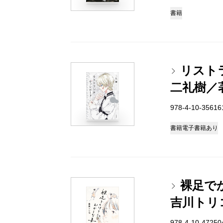
書籍
リスト
二礼樹／
978-4-10-3561
書籍
電子書籍あり
裸足で
吉川トリ
978-4-10-4725