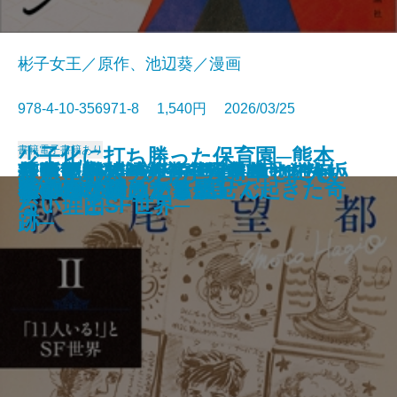
彬子女王／原作、池辺葵／漫画
978-4-10-356971-8 1,540円 2026/03/25
書籍
電子書籍あり
少子化に打ち勝った保育園─熊本
楔形文字が語る古代オリエント─
「蒲団」の時代─自然主義とは何
分断と排除の人類史─暴走するト
乃木坂46川崎桜 1st写真集 エチュ
あなたが走ったことないような坂
萩尾望都スケッチ画集II─「11人い
最適化幻想─効率が人を幸せにし
手配する女
君の不在の夜を歩く
今度は異性愛
深淵のカナリア
マンガ 赤と青のガウン 第1巻
たびたび
ねこいぬ漫画かき 1
「やまなみこども園」で起きた奇
拳の声が聞こえるか
杏のパリ細うで繁盛記
DANGER
私のせいではありません
名前のないカフェ
都市と文明の興亡史─
だったのか─
ライバリズム─
ード
道
る！」とSF世界─
ない理由─
跡─