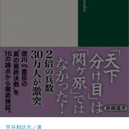
笠谷和比古／著