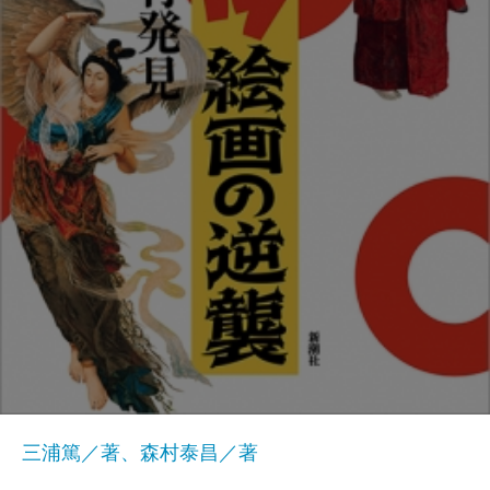
三浦篤／著、森村泰昌／著