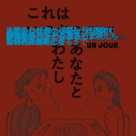
デス・ストランディング2: オン・
独占告白 渡辺恒雄 平成編─日本へ
蔦屋重三郎のエロチカ 歌麿の春
キテレツ絵画の逆襲─「日本洋
地経学とは何か─経済が武器化す
人間の心が分からなかった俺が、
だから夜は明るい
プレイグラウンド
チェロ湖
ザ・ビーチ ノベライズ スチール
百年の短歌
論争 大坂の陣
石原家の兄弟
水は動かず芹の中
これはいつかのあなたとわたし
家守綺譚 上
家守綺譚 下
神さまショッピング
ジートコヴァーの最後の女神たち
90歳、男のひとり暮らし
あやかしたち
の遺言─
画と吉原
画」再発見─
る時代の戦略思考─
動物心理学者になるまで
ブック(R)エディション