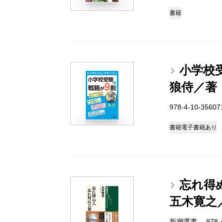
書籍
小学校
狼侍／著
978-4-10-3560
書籍
電子書籍あり
忘れ得
五木寛之
新潮選書 978-4-