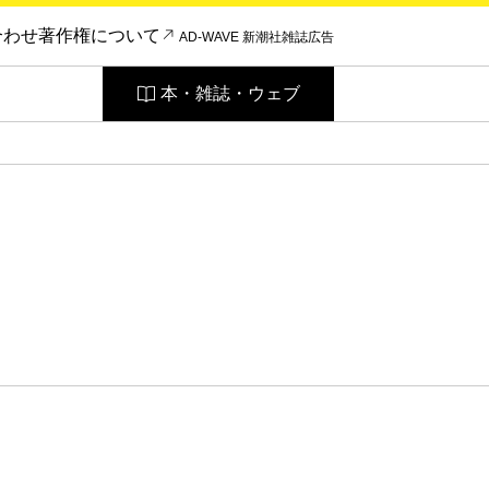
合わせ
著作権について
AD-WAVE 新潮社雑誌広告
本・雑誌・ウェブ