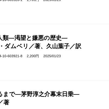
人類―渇望と嫌悪の歴史―
・ダムベリ／著、久山葉子／訳
10-603921-8 2,200円 2025/01/23
るまで―茅野淳之介幕末日乗―
／著