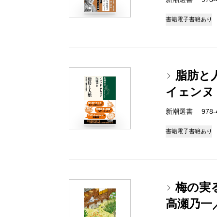
書籍
電子書籍あり
脂肪と
イェンヌ
新潮選書 978-4-
書籍
電子書籍あり
梅の実
高瀬乃一