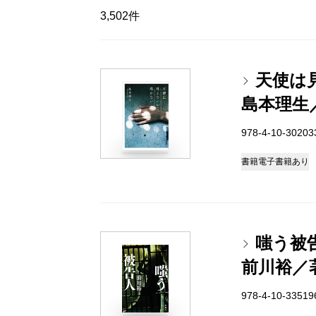
3,502件
天使は
島本理生
978-4-10-3020
書籍
電子書籍あり
嗤う被
前川裕／
978-4-10-3351