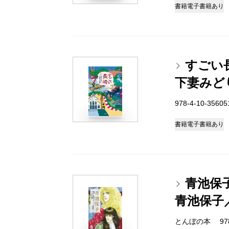
書籍
電子書籍あり
すごい
下妻みど
978-4-10-3560
書籍
電子書籍あり
青池保
青池保子
とんぼの本 978-4