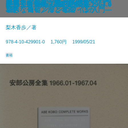
沈まぬ太陽〔三〕―御巣鷹山篇―
神様のボート
安部公房全集 22 1968.2-1970.2
慰安婦と戦場の性
安部公房全集 21 1967.4-1968.2
からくりからくさ
安部公房全集 20 1966.1-1967.4
秘伝 中学入試国語読解法
やさしく極める“書聖”王羲之
安部公房全集 18 1964.1-1964.9
死と生きる
のほとり／侍
〔上〕―
〔下〕―
／沈黙
小さな葡萄／海と毒薬 ほか
12
1
3冊〉
シス・ロビンソンのワイン入門―
梨木香歩／著
978-4-10-429901-0 1,760円 1999/05/21
書籍