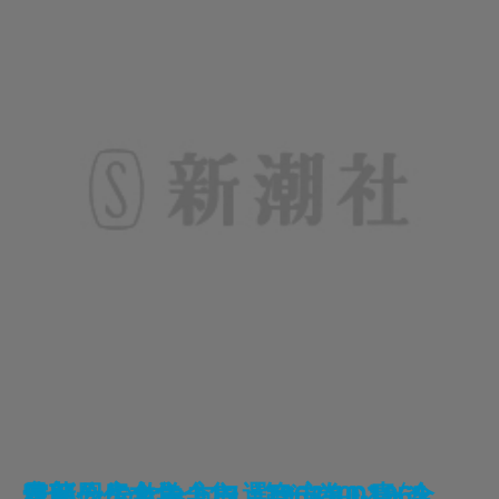
遠藤周作文学全集 第三巻 死海
沈まぬ太陽〔一〕―アフリカ篇
沈まぬ太陽〔二〕―アフリカ篇
遠藤周作文学全集 第二巻 留学
遠藤周作文学全集 第一巻 青い
安部公房全集 19 1964.10-1965.
安部公房全集 17 1962.11-1964.
星新一ショートショート1001〈全
ワインの飲み方、選び方―ジャン