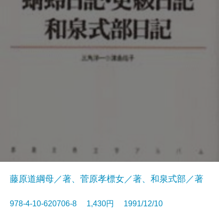
藤原道綱母／著、菅原孝標女／著、和泉式部／著
978-4-10-620706-8 1,430円 1991/12/10