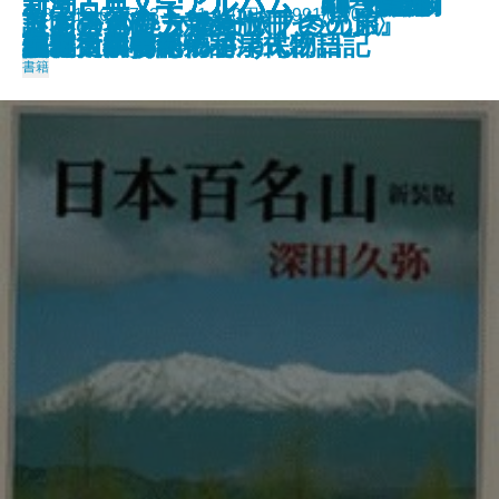
新潮古典文学アルバム 別巻 ユ
新潮古典文学アルバム 15 能・
新潮古典文学アルバム 22 歌舞
新潮古典文学アルバム 6 蜻蛉日
新潮古典文学アルバム 19 近松
新潮古典文学アルバム 24 江戸
新潮古典文学アルバム 16 お伽
新潮古典文学アルバム 3 竹取物
新潮古典文学アルバム 20 上田
新潮古典文学アルバム 4 古今和
新潮古典文学アルバム 17 井原
新潮古典文学アルバム 23 滝沢
新潮古典文学アルバム 21 与謝
新潮古典文学アルバム 1 古事
978-4-10-620703-7 1,430円 1991/08/09
こころの処方箋
人間の運命 〈全七冊セット〉
日本百名山 新装版
謎とき『カラマーゾフの兄弟』
きらきらひかる
センチメンタルな旅・冬の旅
ーカラ・おもろさうし
狂言・風姿花伝
伎
記・更級日記・和泉式部日記
門左衛門
戯作
草子・伊曾保物語
語・大和物語・宇津保物語
秋成
歌集
西鶴
馬琴
蕪村・小林一茶
記・日本書紀
書籍