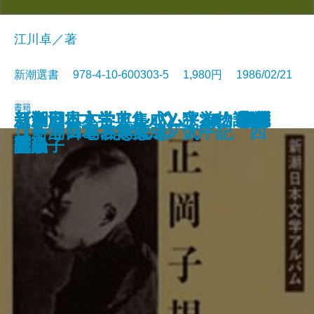
江川卓／著
新潮選書 978-4-10-600303-5 1,980円 1986/02/21
書籍
新潮日本文学アルバム 35 坂口
《新潮日本古典集成》狭衣物語
新潮日本文学アルバム 32 野上
新潮日本文学アルバム 36 檀一
新潮日本文学アルバム 25 北原
新潮日本文学アルバム 31 小林
新潮日本文学アルバム 21 正岡
新潮日本文学アルバム 26 折口
新潮日本文学アルバム 24 与謝
新潮日本文学アルバム 22 泉鏡
新潮日本文学アルバム 23 永井
《新潮日本古典集成》宇治拾遺物
新潮日本文学アルバム 29 吉川
深夜特急 第一便 黄金宮殿
深夜特急 第二便 ペルシャの風
《新潮日本古典集成》謡曲集 中
謎とき『罪と罰』
《新潮日本古典集成》太平記 四
ユトリロと古きよきパリ
ロードス島攻防記
安吾
下
弥生子
雄
白秋
秀雄
子規
信夫
野晶子
花
荷風
語
英治