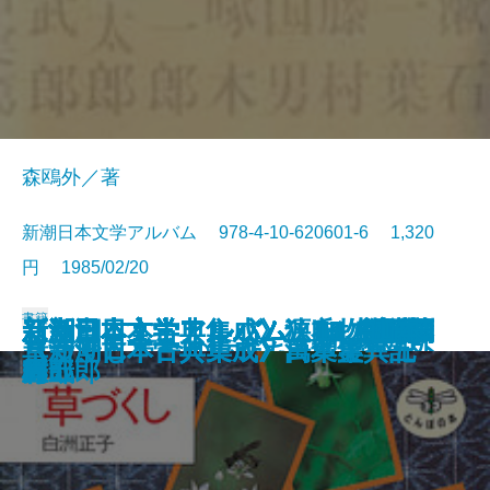
森鴎外／著
新潮日本文学アルバム 978-4-10-620601-6 1,320
円 1985/02/20
書籍
新潮日本文学アルバム 27 梶井
新潮日本文学アルバム 28 小林
新潮日本文学アルバム 30 中原
新潮日本文学アルバム 3 樋口一
《新潮日本古典集成》源氏物語
新潮日本文学アルバム 14 斎藤
《新潮日本古典集成》狭衣物語
新潮日本文学アルバム 7 谷崎潤
新潮日本文学アルバム 17 堀辰
新潮日本文学アルバム 11 志賀
新潮日本文学アルバム 5 柳田国
新潮日本文学アルバム 9 有島武
新潮日本文学アルバム 4 島崎藤
新潮日本文学アルバム 18 山本
《新潮日本古典集成》浄瑠璃集
フランス革命の女たち
新潮日本文学アルバム 1 森鴎外
草づくし
《新潮日本古典集成》日本霊異記
《新潮日本古典集成》萬葉集 五
基次郎
多喜二
中也
葉
八
茂吉
上
一郎
雄
直哉
男
郎
村
周五郎