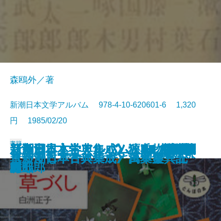
森鴎外／著
新潮日本文学アルバム 978-4-10-620601-6 1,320
円 1985/02/20
書籍
新潮日本文学アルバム 27 梶井
新潮日本文学アルバム 28 小林
新潮日本文学アルバム 30 中原
新潮日本文学アルバム 3 樋口一
《新潮日本古典集成》源氏物語
新潮日本文学アルバム 14 斎藤
《新潮日本古典集成》狭衣物語
新潮日本文学アルバム 7 谷崎潤
新潮日本文学アルバム 17 堀辰
新潮日本文学アルバム 11 志賀
新潮日本文学アルバム 5 柳田国
新潮日本文学アルバム 9 有島武
新潮日本文学アルバム 4 島崎藤
新潮日本文学アルバム 18 山本
《新潮日本古典集成》浄瑠璃集
フランス革命の女たち
新潮日本文学アルバム 1 森鴎外
草づくし
《新潮日本古典集成》日本霊異記
《新潮日本古典集成》萬葉集 五
基次郎
多喜二
中也
葉
八
茂吉
上
一郎
雄
直哉
男
郎
村
周五郎