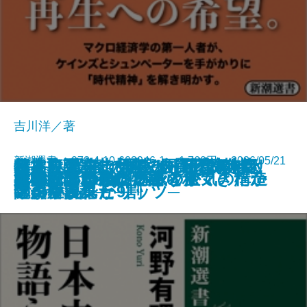
吉川洋／著
新潮選書 978-4-10-603946-1 1,760円 2026/05/21
邦人拉致─その時、自衛隊特殊部
掌より愛をこめて─阿刀田高さい
みるみる自走する！ 子育てはリ
日本──没落か再生か─時代精神と
特捜取調室─『国家の罠』20年目
筒井康隆、九十歳のあとさき─老
たぶん、恋しい
海のほとりのプラネット
湾
津田日記
ジュビリー
日本人の精神I 権威と空気の構造
日本史はいかに物語られてきたか
みんな、好きが下手
モナリザの裏側
異常に非ず
もうひとつ、いいですか？
超知的！しもねた部
Ifの総て
死んでいる元カノとの旅
隊が生まれた─
ごの小説集─
アクションが9割
アニマルスピリッツ─
の再対決─
耄美食日記─
書籍
電子書籍あり