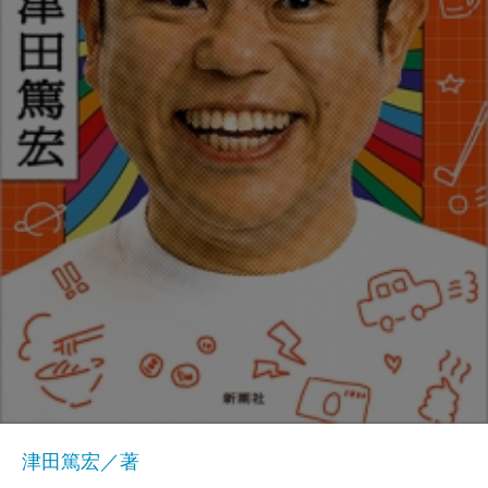
津田篤宏／著