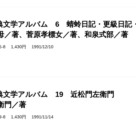
典文学アルバム 6 蜻蛉日記・更級日記
母／著、菅原孝標女／著、和泉式部／著
06-8 1,430円 1991/12/10
典文学アルバム 19 近松門左衛門
衛門／著
19-8 1,430円 1991/11/14