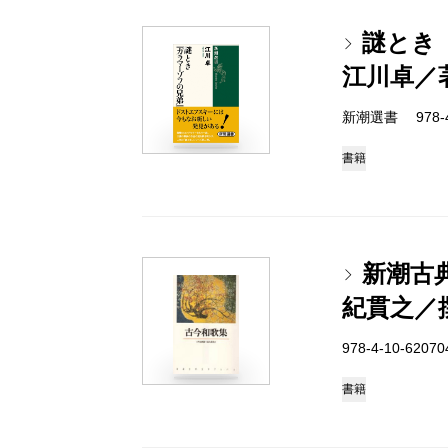
謎とき
江川卓／
新潮選書 978-4-
書籍
新潮古
紀貫之／
978-4-10-6207
書籍