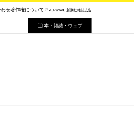
合わせ
著作権について
AD-WAVE 新潮社雑誌広告
本・雑誌・ウェブ