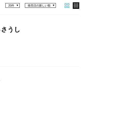
20件
発売日の新しい順
ろさうし