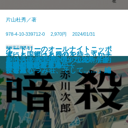
片山杜秀／著
978-4-10-339712-0 2,970円 2024/01/31
オードリーのオールナイトニッポ
書籍
電子書籍あり
涙にも国籍はあるのでしょうか―
ずっと、ずっと帰りを待っていま
あなたの迷宮のなかへ―カフカへ
正力ドームvs.NHKタワー―幻の巨
大楽必易―わたくしの伊福部昭伝
キリスト教美術をたのしむ 旧約
ン トーク傑作選2019-2022―「さ
劇的再建―「非合理」な決断が会
DJヒロヒト
方舟を燃やす
津波で亡くなった外国人をたどっ
のち更に咲く
夜露がたり
した―「沖縄戦」指揮官と遺族の
精神の考古学
暗殺
落雷はすべてキス
この村にとどまる
西行―歌と旅と人生―
成瀬は信じた道をいく
一夜―隠蔽捜査10―
東京都同情塔
の失われた愛の手紙―
大建築抗争史―
―
聖書篇
よならむつみ荘、そして……」編
社を救う―
て―
往復書簡―
―